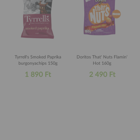
Tyrrell's Smoked Paprika
Doritos That' Nuts Flamin'
burgonyachips 150g
Hot 160g
1 890 Ft
2 490 Ft