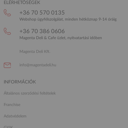
ELÉRHETŐSÉGEK
+36 70 570 0135
Webshop ügyfélszolgálat, minden hétköznap 9-14 óráig
+36 70 386 0606
Magenta Deli & Cafe üzlet, nyitvatartási időben
Magenta Deli Kft.
info@magentadeli.hu
INFORMÁCIÓK
Általános szerződési feltételek
Franchise
Adatvédelem
GYIK