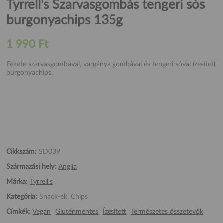
Tyrrell's Szarvasgombás tengeri sós
burgonyachips 135g
1 990 Ft
Fekete szarvasgombával, vargánya gombával és tengeri sóval ízesített
burgonyachips.
Cikkszám:
SD039
Származási hely:
Anglia
Márka:
Tyrrell's
Kategória:
Snack-ek, Chips
Címkék:
Vegán
Gluténmentes
Ízesített
Természetes összetevők