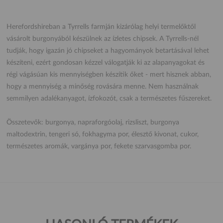
Herefordshireban a Tyrrells farmján kizárólag helyi termelőktől
vásárolt burgonyából készülnek az ízletes chipsek. A Tyrrells-nél
tudják, hogy igazán jó chipseket a hagyományok betartásával lehet
készíteni, ezért gondosan kézzel válogatják ki az alapanyagokat és
régi vágásúan kis mennyiségben készítik őket - mert hisznek abban,
hogy a mennyiség a minőség rovására menne. Nem használnak
semmilyen adalékanyagot, ízfokozót, csak a természetes fűszereket.
Összetevők: burgonya, napraforgóolaj, rizsliszt, burgonya
maltodextrin, tengeri só, fokhagyma por, élesztő kivonat, cukor,
természetes aromák, vargánya por, fekete szarvasgomba por.