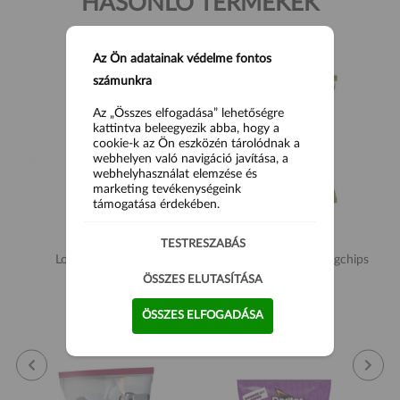
HASONLÓ TERMÉKEK
Az Ön adatainak védelme fontos
számunkra
Az „Összes elfogadása” lehetőségre
kattintva beleegyezik abba, hogy a
cookie-k az Ön eszközén tárolódnak a
webhelyen való navigáció javítása, a
webhelyhasználat elemzése és
marketing tevékenységeink
támogatása érdekében.
TESTRESZABÁS
Long Chips Creamy
Tyrrell's Vegyes zöldségchips
Mushroom 75g
40g
ÖSSZES ELUTASÍTÁSA
790 Ft
690 Ft
ÖSSZES ELFOGADÁSA