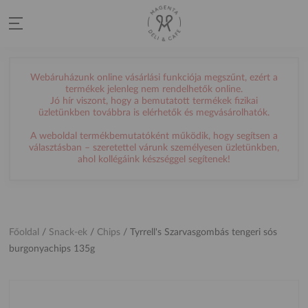
Webáruházunk online vásárlási funkciója megszűnt, ezért a
termékek jelenleg nem rendelhetők online.
Jó hír viszont, hogy a bemutatott termékek fizikai
üzletünkben továbbra is elérhetők és megvásárolhatók.
A weboldal termékbemutatóként működik, hogy segítsen a
választásban – szeretettel várunk személyesen üzletünkben,
ahol kollégáink készséggel segítenek!
Főoldal
/
Snack-ek
/
Chips
/
Tyrrell's Szarvasgombás tengeri sós
burgonyachips 135g