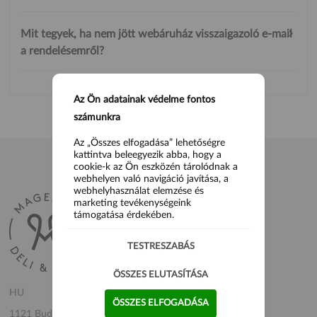
Mit tegyek, ha nem jött webáruház visszaigazoló e-mail
a rendelésemről?
Az Ön adatainak védelme fontos
számunkra
Az „Összes elfogadása” lehetőségre
kattintva beleegyezik abba, hogy a
cookie-k az Ön eszközén tárolódnak a
webhelyen való navigáció javítása, a
webhelyhasználat elemzése és
marketing tevékenységeink
támogatása érdekében.
TESTRESZABÁS
ÖSSZES ELUTASÍTÁSA
HU
ÖSSZES ELFOGADÁSA
1121 Budapest, Mártonhegyi út 23.