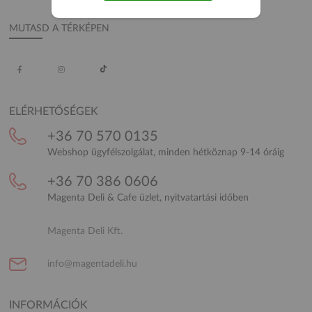
MUTASD A TÉRKÉPEN
ELÉRHETŐSÉGEK
+36 70 570 0135
Webshop ügyfélszolgálat, minden hétköznap 9-14 óráig
+36 70 386 0606
Magenta Deli & Cafe üzlet, nyitvatartási időben
Magenta Deli Kft.
info@magentadeli.hu
INFORMÁCIÓK