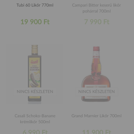
Tubi 60 Likőr 770ml
Campari Bitter keserű likőr
pohárral 700ml
19 900 Ft
7 990 Ft
NINCS KÉSZLETEN
NINCS KÉSZLETEN
Casali Schoko-Banane
Grand Marnier Likőr 700ml
krémlikőr 500ml
6 990 Ft
11 900 Ft