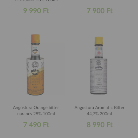
keserűlikőr 23% 700ml
9 990 Ft
7 900 Ft
Angostura Orange bitter
Angostura Aromatic Bitter
narancs 28% 100ml
44,7% 200ml
7 490 Ft
8 990 Ft