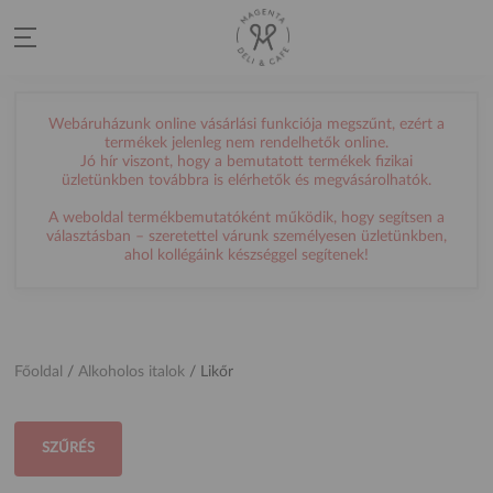
Webáruházunk online vásárlási funkciója megszűnt, ezért a
termékek jelenleg nem rendelhetők online.
Jó hír viszont, hogy a bemutatott termékek fizikai
üzletünkben továbbra is elérhetők és megvásárolhatók.
A weboldal termékbemutatóként működik, hogy segítsen a
választásban – szeretettel várunk személyesen üzletünkben,
ahol kollégáink készséggel segítenek!
Főoldal
/
Alkoholos italok
/
Likőr
SZŰRÉS