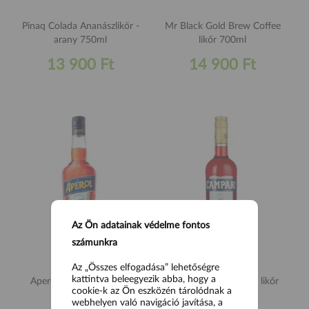
Pinaq Colada Ananászlikőr -
Mr Black Gold Brew Coffee
arany 750ml
likőr 700ml
13 900 Ft
14 900 Ft
Az Ön adatainak védelme fontos
számunkra
Az „Összes elfogadása” lehetőségre
kattintva beleegyezik abba, hogy a
Aperol Aperif ital 700ml
Campari Bitter keserű likőr
cookie-k az Ön eszközén tárolódnak a
700ml
webhelyen való navigáció javítása, a