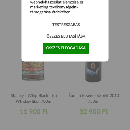
webhelyhasználat elemzése és
5 990 Ft
11 900 Ft
marketing tevékenységeink
támogatása érdekében.
TESTRESZABÁS
ÖSSZES ELUTASÍTÁSA
ÖSSZES ELFOGADÁSA
Shanky's Whip Black Irish
Šuman Essence&Spirit 2010
Whiskey likőr 700ml
750ml
11 900 Ft
32 900 Ft