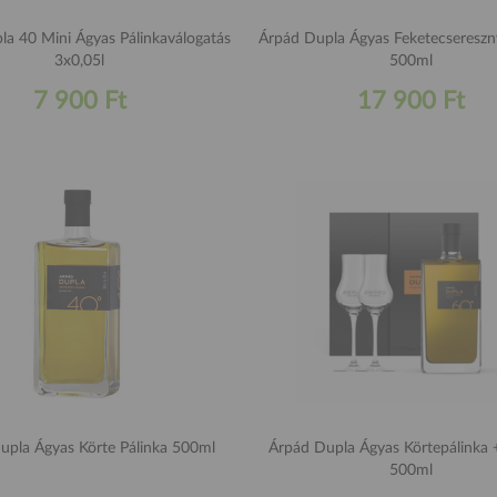
la 40 Mini Ágyas Pálinkaválogatás
Árpád Dupla Ágyas Feketecsereszn
3x0,05l
500ml
7 900 Ft
17 900 Ft
upla Ágyas Körte Pálinka 500ml
Árpád Dupla Ágyas Körtepálinka 
500ml