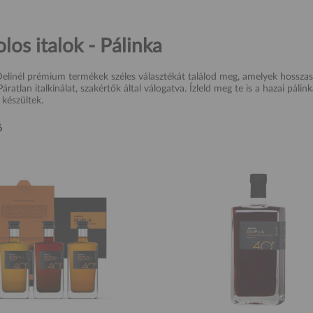
los italok - Pálinka
linél prémium termékek széles választékát találod meg, amelyek hossza
áratlan italkínálat, szakértők által válogatva. Ízleld meg te is a hazai pál
készültek.
6