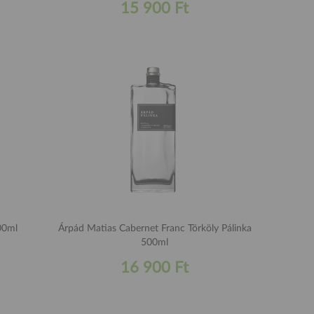
15 900 Ft
00ml
Árpád Matias Cabernet Franc Törköly Pálinka
500ml
16 900 Ft