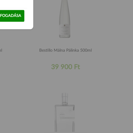
LFOGADÁSA
ml
Bestillo Málna Pálinka 500ml
39 900 Ft