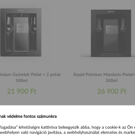
um Gyömbér Párlat + 2 pohár
Árpád Prémium Mandarin Párlat
500ml
500ml
21 900 Ft
26 900 Ft
nak védelme fontos számunkra
fogadása” lehetőségre kattintva beleegyezik abba, hogy a cookie-k az Ön
webhelyen való navigáció javítása, a webhelyhasználat elemzése és marke