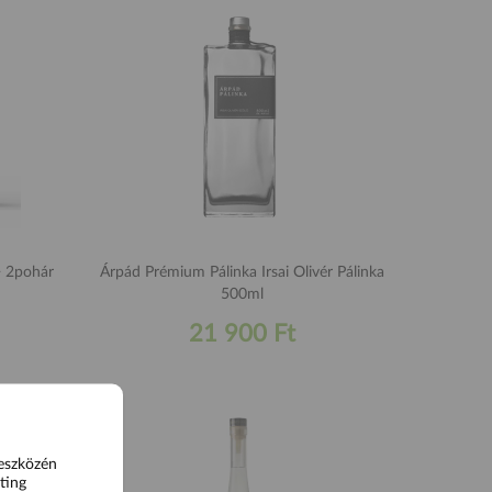
+ 2pohár
Árpád Prémium Pálinka Irsai Olivér Pálinka
500ml
21 900 Ft
 eszközén
ting