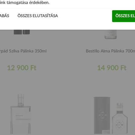
ink támogatása érdekében.
ABÁS
ÖSSZES ELUTASÍTÁSA
ÖSSZES E
Árpád Szilva Pálinka 350ml
Bestillo Alma Pálinka 700
12 900 Ft
14 900 Ft