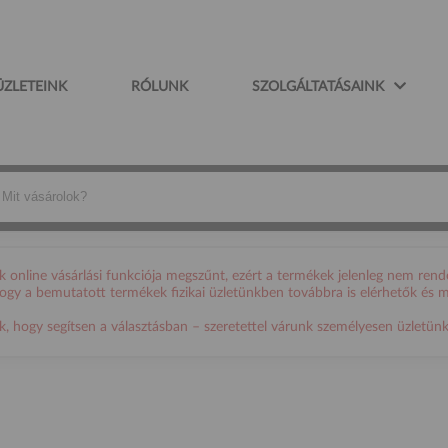
ÜZLETEINK
RÓLUNK
SZOLGÁLTATÁSAINK
online vásárlási funkciója megszűnt, ezért a termékek jelenleg nem rende
 hogy a bemutatott termékek fizikai üzletünkben továbbra is elérhetők és 
ogy segítsen a választásban – szeretettel várunk személyesen üzletünkb