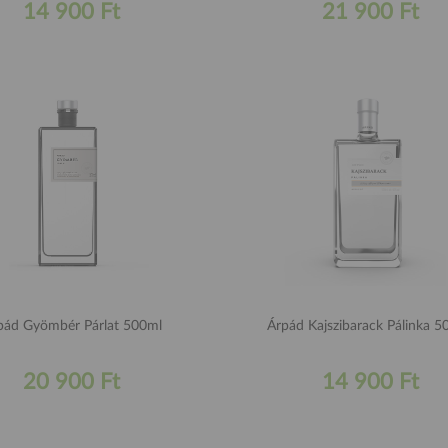
14 900 Ft
21 900 Ft
pád Gyömbér Párlat 500ml
Árpád Kajszibarack Pálinka 5
20 900 Ft
14 900 Ft