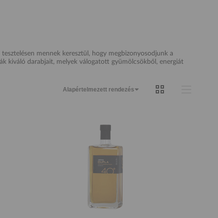
s tesztelésen mennek keresztül, hogy megbizonyosodjunk a
inkák kiváló darabjait, melyek válogatott gyümölcsökből, energiát