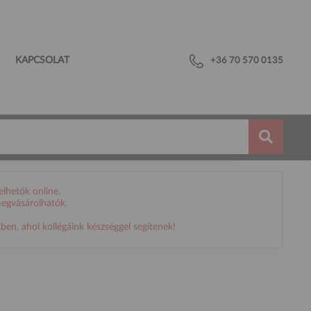
KAPCSOLAT
+36 70 570 0135
lhetők online.
megvásárolhatók.
en, ahol kollégáink készséggel segítenek!