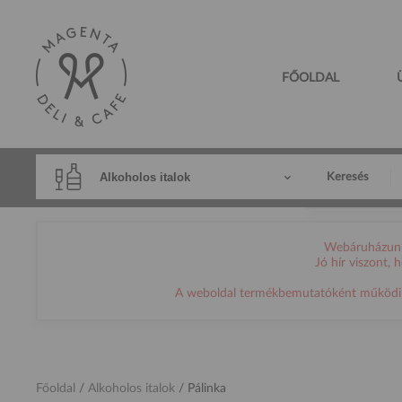
FŐOLDAL
Alkoholos italok
Keresés
Webáruházunk 
Jó hír viszont,
A weboldal termékbemutatóként működik, h
Főoldal
/
Alkoholos italok
/
Pálinka