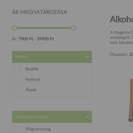
ÁR MEGHATÁROZÁSA
Alkoho
A Magenta De
minőségről. P
Ár:
7900
Ft
-
39900
Ft
nem kímélve 
Összesen:
2
Márka
Bestillo
Hamvas
Árpád
Származási ország
Magyarország