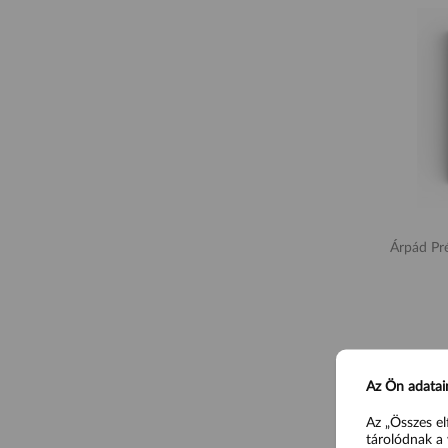
Árpád Prémi
Az Ön adatai
Az „Összes el
tárolódnak a 