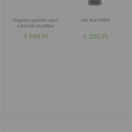
Gingerino gyömbér alapú
fritz Kola 330ml
koktél ital 10x100ml
4 990 Ft
1 290 Ft