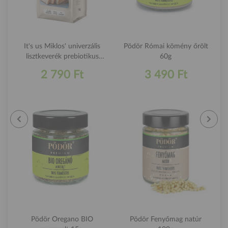
It's us Miklos' univerzális
Pödör Római kömény őrölt
lisztkeverék prebiotikus
60g
cikória inulinnal 1kg
2 790 Ft
3 490 Ft
Pödör Oregano BIO
Pödör Fenyőmag natúr