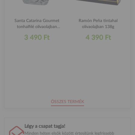
Santa Catarina Gourmet
Ramón Peña tintahal
tonhalfilé olívaolajban
olívaolajban 138g
curryvel 120g
3 490 Ft
4 390 Ft
ÖSSZES TERMÉK
Légy a csapat tagja!
Minden héten elsők között értesítünk legfrissebb