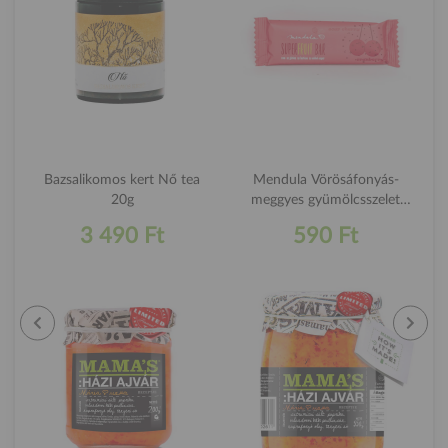
Bazsalikomos kert Nő tea
Mendula Vörösáfonyás-
20g
meggyes gyümölcsszelet
40g
3 490 Ft
590 Ft