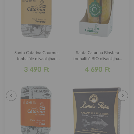
Santa Catarina Gourmet
Santa Catarina Biosfera
tonhalfilé olívaolajban
tonhalfilé BIO olívaolajban
gyömbérrel 120g
250g
3 490 Ft
4 690 Ft