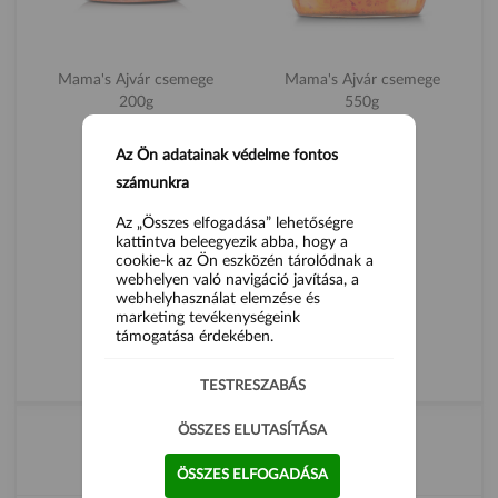
Mama's Ajvár csemege
Mama's Ajvár csemege
200g
550g
2 290 Ft
4 290 Ft
Az Ön adatainak védelme fontos
számunkra
Az „Összes elfogadása” lehetőségre
kattintva beleegyezik abba, hogy a
cookie-k az Ön eszközén tárolódnak a
webhelyen való navigáció javítása, a
webhelyhasználat elemzése és
marketing tevékenységeink
támogatása érdekében.
ÖSSZES TERMÉK
TESTRESZABÁS
ÖSSZES ELUTASÍTÁSA
TEA SZERELEM
ÖSSZES ELFOGADÁSA