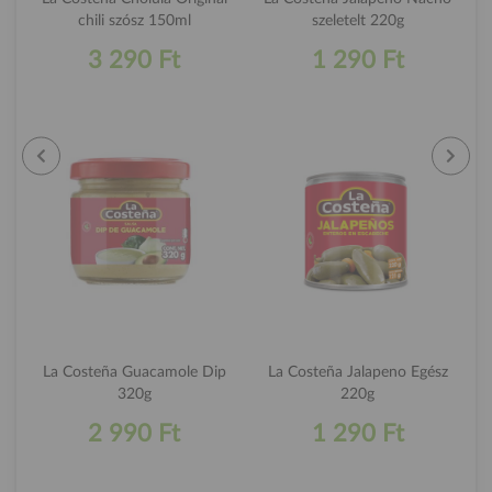
chili szósz 150ml
szeletelt 220g
3 290 Ft
1 290 Ft
La Costeña Guacamole Dip
La Costeña Jalapeno Egész
320g
220g
2 990 Ft
1 290 Ft