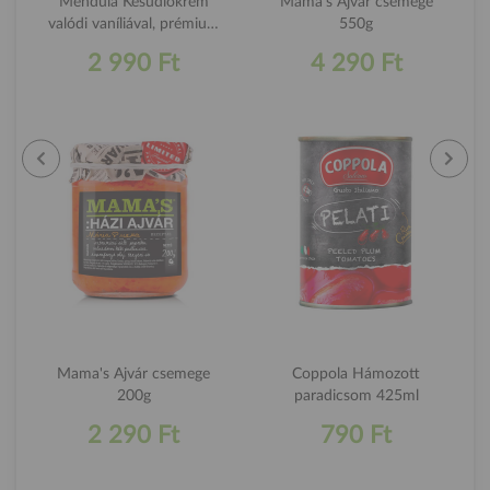
Mendula Kesudiókrém
Mama's Ajvár csemege
valódi vaníliával, prémium
550g
minőségű kesudióból 180g
2 990 Ft
4 290 Ft
Mama's Ajvár csemege
Coppola Hámozott
200g
paradicsom 425ml
2 290 Ft
790 Ft