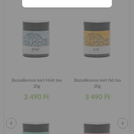
Bazsalikomos kert Hold tea
Bazsalikomos kert Nő tea
20g
20g
3 490 Ft
3 490 Ft