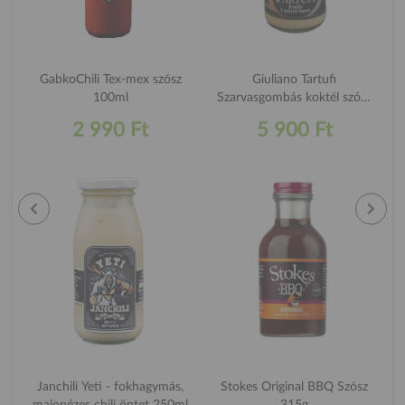
GabkoChili Tex-mex szósz
Giuliano Tartufi
100ml
Szarvasgombás koktél szósz
200g
2 990 Ft
5 900 Ft
Janchili Yeti - fokhagymás,
Stokes Original BBQ Szósz
majonézes chili öntet 250ml
315g