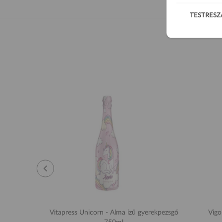
TESTRESZ
Vitapress Unicorn - Alma ízű gyerekpezsgő
Vigo