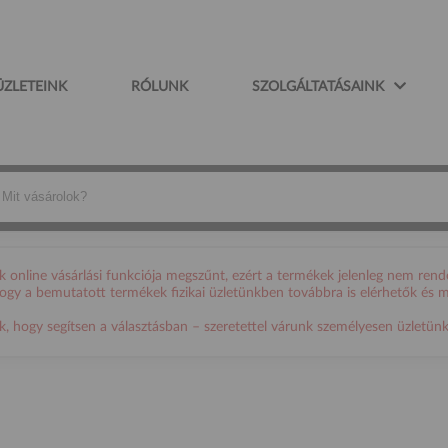
ÜZLETEINK
RÓLUNK
SZOLGÁLTATÁSAINK
online vásárlási funkciója megszűnt, ezért a termékek jelenleg nem rende
 hogy a bemutatott termékek fizikai üzletünkben továbbra is elérhetők és 
ogy segítsen a választásban – szeretettel várunk személyesen üzletünkb