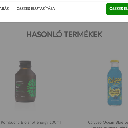
ABÁS
ÖSSZES ELUTASÍTÁSA
ÖSSZES E
HASONLÓ TERMÉKEK
 Kombucha Bio shot energy 100ml
Calypso Ocean Blue 