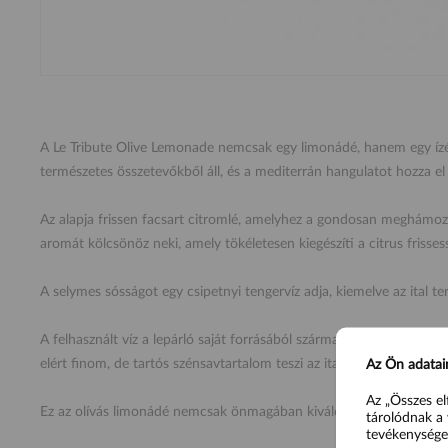
A Le Tribute Olive Lemonade nemcsak egy limonádé, hanem egy ízélmé
természetes összetevőkből áll, és a mediterrán hangulatot hozza e
Az alapja frissen facsart citromlé, amelyhez a gondosan meghámozott 
aromát kölcsönöz neki, amely tökéletesen kiegészíti a citrus frisses
A selymes sósságot egy csipetnyi tengervíz adja, kiemelve az ital 
A felhasznált víz a lepárló saját forrásából származik, amelyet fordí
elért finom, de tartós szénsavtartalom teszi az italt igazán frissítővé
Az Ön adatai
Az „Összes el
Ez az olívás limonádé nemcsak önmagában kiváló, hanem különleges
tárolódnak a 
tevékenysége