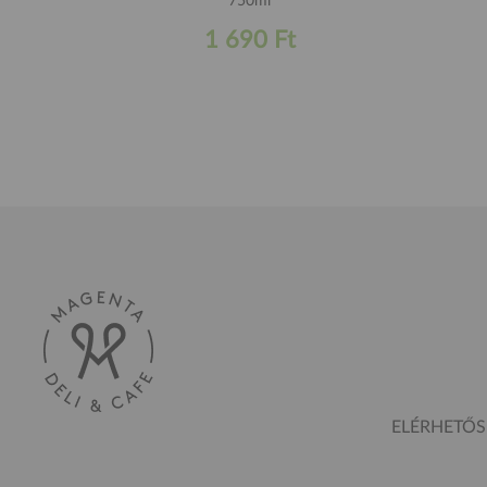
750ml
1 690 Ft
ELÉRHETŐ