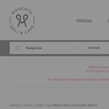
FŐOLDAL
Kategóriák
Keresés
Webáruházunk 
Jó hír viszont,
A weboldal termékbemutatóként működik, h
Főoldal
/
Italok
/
Üdítő
/
Le Tribute Olive Lemonade 200ml