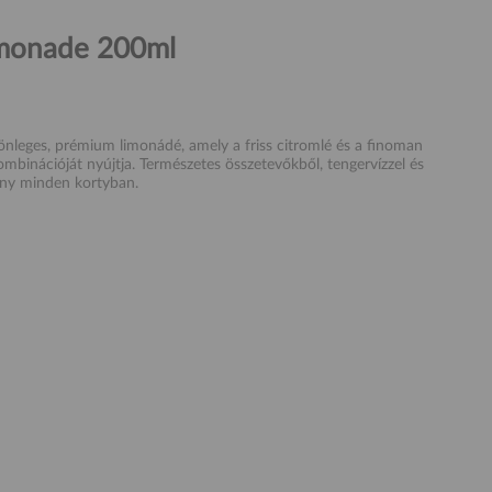
emonade 200ml
önleges, prémium limonádé, amely a friss citromlé és a finoman
mbinációját nyújtja. Természetes összetevőkből, tengervízzel és
mény minden kortyban.