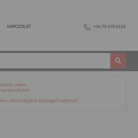
KAPCSOLAT
+36 70 570 0135
lhetők online.
megvásárolhatók.
en, ahol kollégáink készséggel segítenek!