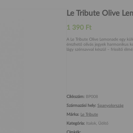
Le Tribute Olive L
1 390 Ft
A Le Tribute Olive Lemonade egy kül
érezhető olívás jegyek harmonikus ko
lágy szénsavval készül – frissítő él
Cikkszám:
BP008
Származási hely:
Spanyolország
Márka:
Le Tribute
Kategória:
Italok, Üdítő
Címkék: