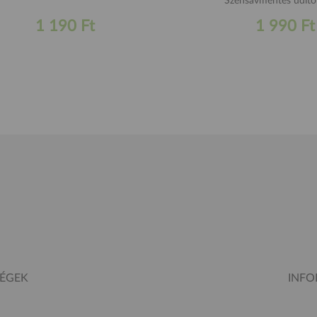
Szénsavmentes üdít
1 190 Ft
1 990 Ft
SÉGEK
INF