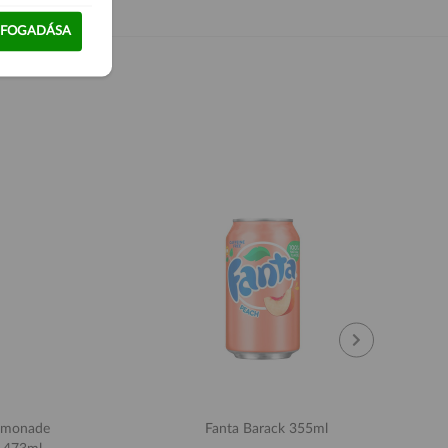
LFOGADÁSA
Lemonade
Fanta Barack 355ml