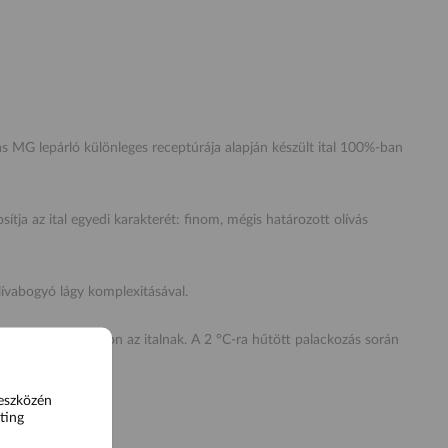
as MG lepárló különleges receptúrája alapján készült ital 100%-ban
ítja az ital egyedi karakterét: finom, mégis határozott olívás
lívabogyó lágy komplexitásával.
szta alapot biztosítson az italnak. A 2 °C-ra hűtött palackozás során
 eszközén
ting