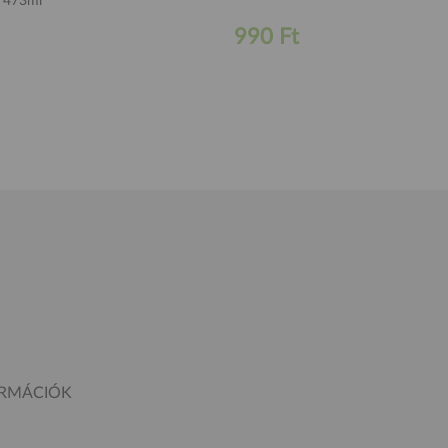
ő 473ml
990 Ft
ORMÁCIÓK