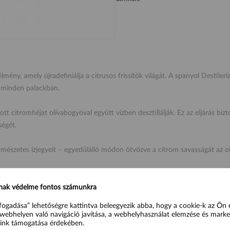
ny, amely újradefiniálja a citrusos frissítők világát. A spanyol Destilerí
l minden palackban.
citromhéjat olívabogyóval együtt vízben desztillálják. Ez az eljárás biztos
ségét.
természetes ízjegyeit – egyedülálló módon ötvözve a citrom savasságát az o
tott ozmózis eljárással tisztítanak meg, hogy teljesen íztelen, de kristályti
.
nak védelme fontos számunkra
fogadása” lehetőségre kattintva beleegyezik abba, hogy a cookie-k az Ön
 kiegészítője lehet gasztronómiai párosításoknak vagy koktéloknak is.
webhelyen való navigáció javítása, a webhelyhasználat elemzése és marke
ink támogatása érdekében.