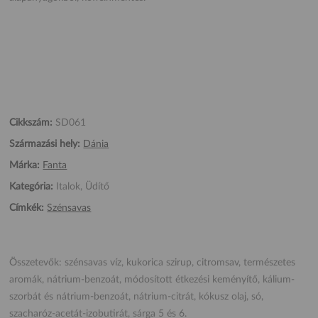
Cikkszám:
SD061
Származási hely:
Dánia
Márka:
Fanta
Kategória:
Italok, Üdítő
Címkék:
Szénsavas
Összetevők: szénsavas víz, kukorica szirup, citromsav, természetes
aromák, nátrium-benzoát, módosított étkezési keményítő, kálium-
szorbát és nátrium-benzoát, nátrium-citrát, kókusz olaj, só,
szacharóz-acetát-izobutirát, sárga 5 és 6.