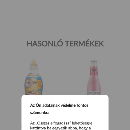
HASONLÓ TERMÉKEK
Az Ön adatainak védelme fontos
számunkra
Az „Összes elfogadása” lehetőségre
Vitamizu Minion
Fever Tree
kattintva beleegyezik abba, hogy a