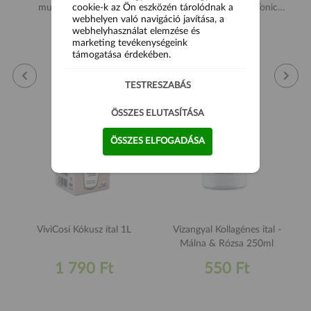
cookie-k az Ön eszközén tárolódnak a
multigyümölcs ízű ital
Málna&Rebarbara Tonic
webhelyen való navigáció javítása, a
350ml
200ml
750 Ft
990 Ft
webhelyhasználat elemzése és
marketing tevékenységeink
támogatása érdekében.
TESTRESZABÁS
ÖSSZES ELUTASÍTÁSA
ÖSSZES ELFOGADÁSA
ViviCosí Kókusz ital 1L
Vízangyal Kollagénes ital -
Málna & Rózsa 250ml
1 790 Ft
550 Ft