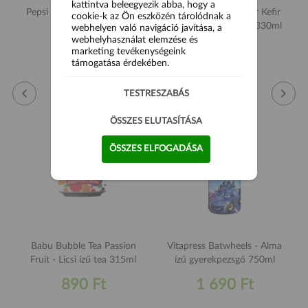
kattintva beleegyezik abba, hogy a
Pepsi Eper és tejszín 330ml
Sosa the Soda Water Kefir
cookie-k az Ön eszközén tárolódnak a
golgotagyümölcs ízű 330ml
webhelyen való navigáció javítása, a
webhelyhasználat elemzése és
990 Ft
1 490 Ft
marketing tevékenységeink
támogatása érdekében.
TESTRESZABÁS
ÖSSZES ELUTASÍTÁSA
ÖSSZES ELFOGADÁSA
Babu Bubble Tea Passion
Vitapress Batwheels - Alma
Fruit - Licsi ízű tea 315ml
ízű gyerekpezsgő 750ml
890 Ft
1 690 Ft