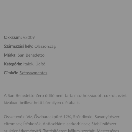
Cikkszám:
VS009
Származási hely:
Olaszország
Márka:
San Benedetto
Kategória:
Italok, Üdítő
Címkék:
Szénsavmentes
A San Benedetto Zero üdítő nem tartalmaz hozzáadott cukrot, ezért
kiválóan beilleszthető bármilyen diétába is.
Összetevők: Víz, Őszibarackpüré 12%, Széndioxid, Savanyítószer:
citromsav, Ízfokozók, Antioxidáns: aszkorbinsav, Stabilizálószer:
szukricnátkeményítő, Tartósítószer: kálium-szorbát, Mesterséges