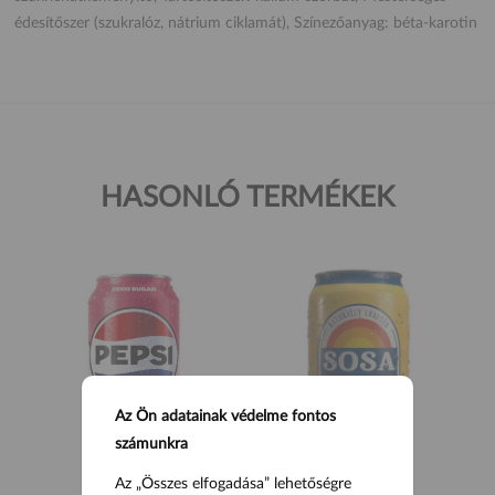
édesítőszer (szukralóz, nátrium ciklamát), Színezőanyag: béta-karotin
HASONLÓ TERMÉKEK
Az Ön adatainak védelme fontos
számunkra
Az „Összes elfogadása” lehetőségre