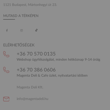
1121 Budapest, Mártonhegyi út 23.
MUTASD A TÉRKÉPEN
ELÉRHETŐSÉGEK
+36 70 570 0135
Webshop ügyfélszolgálat, minden hétköznap 9-14 óráig
+36 70 386 0606
Magenta Deli & Cafe üzlet, nyitvatartási időben
Magenta Deli Kft.
info@magentadeli.hu