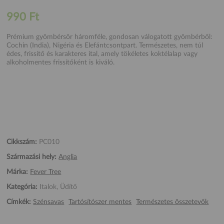
990 Ft
Prémium gyömbérsör háromféle, gondosan válogatott gyömbérből:
Cochin (India), Nigéria és Elefántcsontpart. Természetes, nem túl
édes, frissítő és karakteres ital, amely tökéletes koktélalap vagy
alkoholmentes frissítőként is kiváló.
Cikkszám:
PC010
Származási hely:
Anglia
Márka:
Fever Tree
Kategória:
Italok, Üdítő
Címkék:
Szénsavas
Tartósítószer mentes
Természetes összetevők