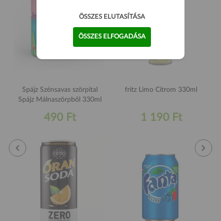
ÖSSZES ELUTASÍTÁSA
ÖSSZES ELFOGADÁSA
Spájz Szénsavas szörpital
fritz Limo Citrom 330ml
Spájz Málnaszörpből 330ml
490 Ft
1 190 Ft