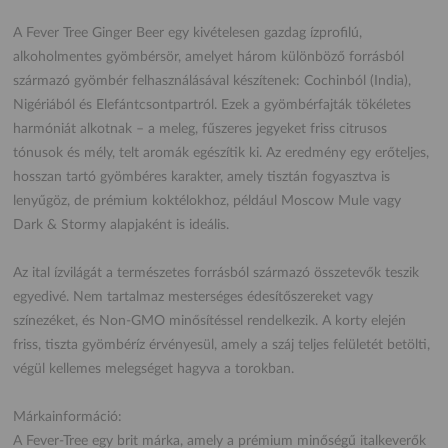
A Fever Tree Ginger Beer egy kivételesen gazdag ízprofilú,
alkoholmentes gyömbérsör, amelyet három különböző forrásból
származó gyömbér felhasználásával készítenek: Cochinból (India),
Nigériából és Elefántcsontpartról. Ezek a gyömbérfajták tökéletes
harmóniát alkotnak – a meleg, fűszeres jegyeket friss citrusos
tónusok és mély, telt aromák egészítik ki. Az eredmény egy erőteljes,
hosszan tartó gyömbéres karakter, amely tisztán fogyasztva is
lenyűgöz, de prémium koktélokhoz, például Moscow Mule vagy
Dark & Stormy alapjaként is ideális.
Az ital ízvilágát a természetes forrásból származó összetevők teszik
egyedivé. Nem tartalmaz mesterséges édesítőszereket vagy
színezéket, és Non-GMO minősítéssel rendelkezik. A korty elején
friss, tiszta gyömbéríz érvényesül, amely a száj teljes felületét betölti,
végül kellemes melegséget hagyva a torokban.
Márkainformáció:
A Fever-Tree egy brit márka, amely a prémium minőségű italkeverők