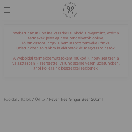
Webáruházunk online vásárlási funkciója megszűnt, ezért a
termékek jelenleg nem rendelhetők online.
Jó hír viszont, hogy a bemutatott termékek fizikai
üzletünkben továbbra is elérhetők és megvásárolhatók.
A weboldal termékbemutatóként működik, hogy segítsen a
választásban – szeretettel várunk személyesen üzletünkben,
ahol kollégáink készséggel segítenek!
Főoldal
/
Italok
/
Üdítő
/
Fever Tree Ginger Beer 200ml