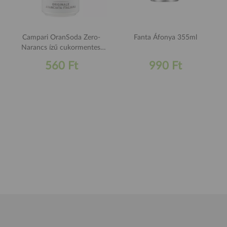
Campari OranSoda Zero-
Fanta Áfonya 355ml
Narancs ízű cukormentes,
szénsavas üditőital 330ml
560 Ft
990 Ft