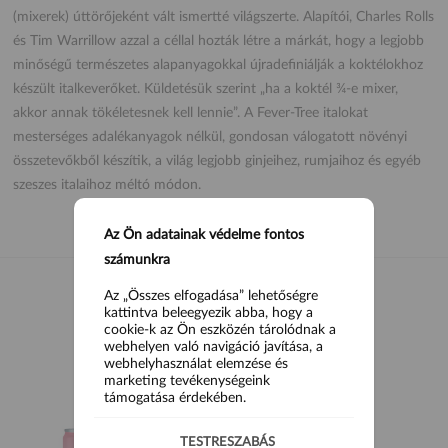
(mixerek) úttörőjeként vált ismertté világszerte. Alapítói, Charles Rolls
és Tim Warrillow azzal a céllal hozták létre a márkát, hogy a legjobb
minőségű természetes alapanyagokkal újradefiniálják a koktélokhoz
készült italkeverőket. Küldetésük szerint „ha a koktél ¾-e mixer,
akkor annak tökéletesnek kell lennie”. A Fever-Tree italokat
mesterséges adalékanyagok nélkül, gondosan válogatott növényi
összetevőkből készítik, a világ legjobb ginjeihez, rumjaihoz és egyéb
szeszes italaihoz méltó módon.
Az Ön adatainak védelme fontos
számunkra
Az „Összes elfogadása” lehetőségre
kattintva beleegyezik abba, hogy a
cookie-k az Ön eszközén tárolódnak a
HASONLÓ TERMÉKEK
webhelyen való navigáció javítása, a
webhelyhasználat elemzése és
marketing tevékenységeink
támogatása érdekében.
TESTRESZABÁS