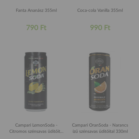
Fanta Ananász 355ml
Coca-cola Vanilla 355ml
790 Ft
990 Ft
Campari LemonSoda -
Campari OranSoda - Narancs
Citromos szénsavas üditőital
ízű szénsavas üditőital 330ml
330ml