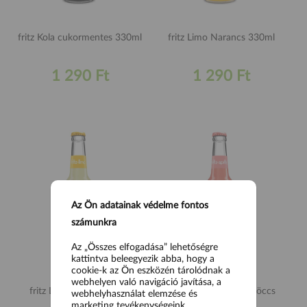
fritz Kola cukormentes 330ml
fritz Limo Narancs 330ml
1 290 Ft
1 290 Ft
Az Ön adatainak védelme fontos
számunkra
Az „Összes elfogadása” lehetőségre
kattintva beleegyezik abba, hogy a
cookie-k az Ön eszközén tárolódnak a
webhelyen való navigáció javítása, a
fritz Limo Citrom 330ml
fritz Bio Rebarbara Fröccs
webhelyhasználat elemzése és
330ml
marketing tevékenységeink