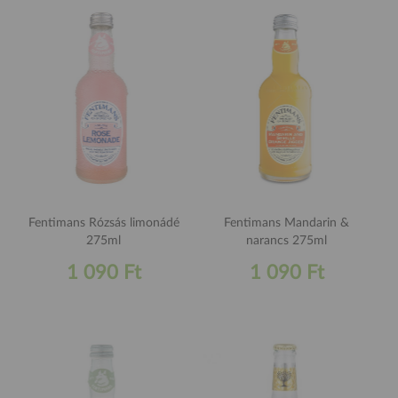
Fentimans Rózsás limonádé
Fentimans Mandarin &
275ml
narancs 275ml
1 090 Ft
1 090 Ft