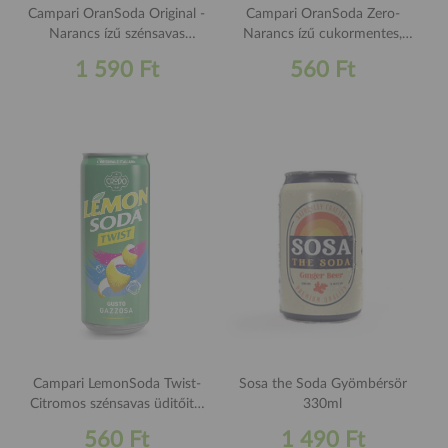
Campari OranSoda Original -
Campari OranSoda Zero-
Narancs ízű szénsavas
Narancs ízű cukormentes,
üdítőital 1,25L
szénsavas üditőital 330ml
1 590 Ft
560 Ft
Campari LemonSoda Twist-
Sosa the Soda Gyömbérsör
Citromos szénsavas üditőital
330ml
330ml
560 Ft
1 490 Ft