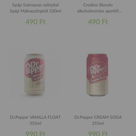
Spájz Szénsavas szörpital
Crodino Biondo
Spájz Málnaszörpből 330ml
alkoholmentes aperitif
gyógynövény kivonattal
490 Ft
490 Ft
100ml
Dr.Pepper VANILLA FLOAT
Dr.Pepper CREAM SODA
355ml
355ml
990 Ft
990 Ft