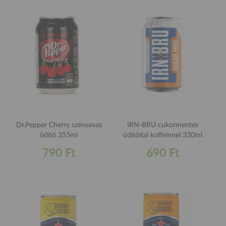
Dr.Pepper Cherry szénsavas
IRN-BRU cukormentes
üditő 355ml
üdítőital koffeinnel 330ml
790 Ft
690 Ft