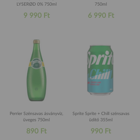
LYSERØD 0% 750ml
750ml
9 990 Ft
6 990 Ft
Perrier Szénsavas ásványvíz,
Sprite Sprite + Chill szénsavas
üveges 750ml
üdítő 355ml
890 Ft
990 Ft