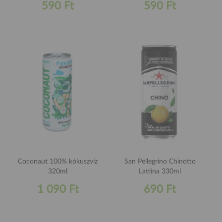
590 Ft
590 Ft
Coconaut 100% kókuszvíz
San Pellegrino Chinotto
320ml
Lattina 330ml
1 090 Ft
690 Ft