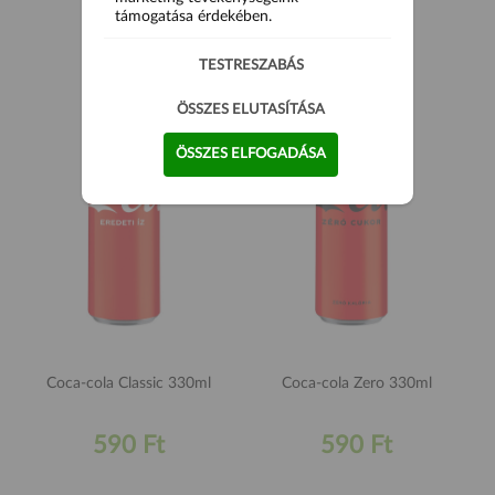
támogatása érdekében.
1 190 Ft
1 190 Ft
TESTRESZABÁS
ÖSSZES ELUTASÍTÁSA
ÖSSZES ELFOGADÁSA
Coca-cola Classic 330ml
Coca-cola Zero 330ml
590 Ft
590 Ft