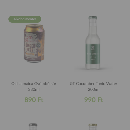
Alkoholmentes
Old Jamaica Gyömbérsör
&T Cucumber Tonic Water
330ml
200ml
890 Ft
990 Ft