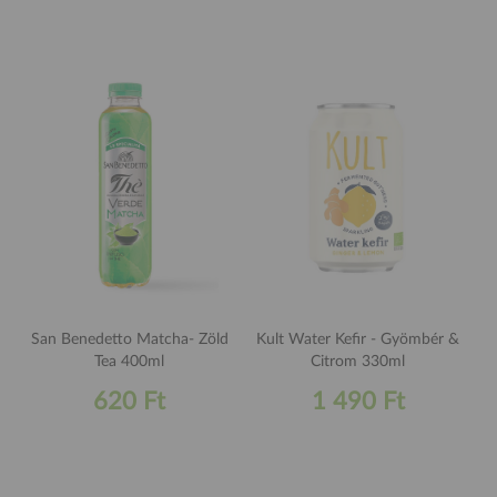
San Benedetto Matcha- Zöld
Kult Water Kefir - Gyömbér &
Tea 400ml
Citrom 330ml
620 Ft
1 490 Ft