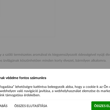
 a szőlő természetes aromáival és kiegyensúlyozott édességével nyújt élvez
os ízvilágának köszönhetően minden korty élvezet, bármilyen alkalomra.
nak védelme fontos számunkra
mely fiatalos, vidám és gyümölcsös ízvilágáról híres. Több mint 75 éve kínál
fogadása” lehetőségre kattintva beleegyezik abba, hogy a cookie-k az Ön
webhelyen való navigáció javítása, a webhelyhasználat elemzése és marke
ink támogatása érdekében.
ABÁS
ÖSSZES ELUTASÍTÁSA
ÖSSZES E