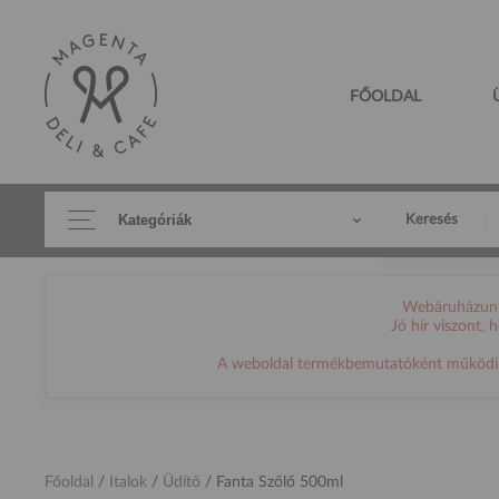
FŐOLDAL
Kategóriák
Keresés
Webáruházunk 
Jó hír viszont,
A weboldal termékbemutatóként működik, h
Főoldal
/
Italok
/
Üdítő
/
Fanta Szőlő 500ml