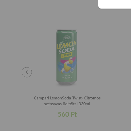
Campari LemonSoda Twist- Citromos
szénsavas üditőital 330ml
560 Ft