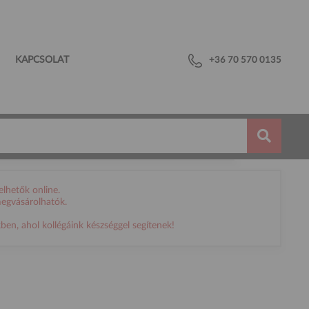
KAPCSOLAT
+36 70 570 0135
lhetők online.
megvásárolhatók.
en, ahol kollégáink készséggel segítenek!