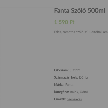
Fanta Szőlő 500ml
1 590 Ft
Édes, zamatos szőlő ízű üdítőital, am
Cikkszám:
SD332
Származási hely:
Dánia
Márka:
Fanta
Kategória:
Italok, Üdítő
Címkék:
Szénsavas