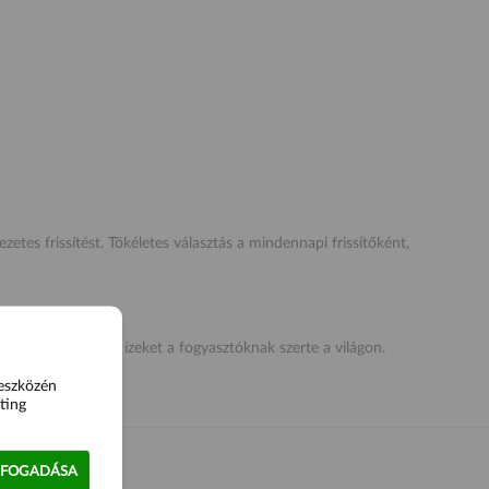
etes frissítést. Tökéletes választás a mindennapi frissítőként,
 innovatív, kreatív ízeket a fogyasztóknak szerte a világon.
 eszközén
ting
LFOGADÁSA