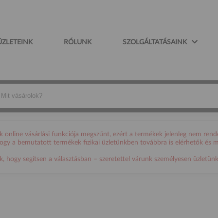
ÜZLETEINK
RÓLUNK
SZOLGÁLTATÁSAINK
online vásárlási funkciója megszűnt, ezért a termékek jelenleg nem rende
 hogy a bemutatott termékek fizikai üzletünkben továbbra is elérhetők és 
ogy segítsen a választásban – szeretettel várunk személyesen üzletünkb