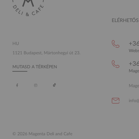
ELÉRHETŐ
+36
HU
Websh
1121 Budapest, Mártonhegyi út 23.
+36
MUTASD A TÉRKÉPEN
Magen
Magen
info
© 2026 Magenta Deli and Cafe