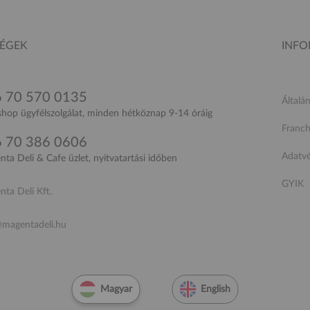
SÉGEK
INF
 70 570 0135
Általá
op ügyfélszolgálat, minden hétköznap 9-14 óráig
Franch
 70 386 0606
Adatv
ta Deli & Cafe üzlet, nyitvatartási időben
GYIK
ta Deli Kft.
@magentadeli.hu
Magyar
English