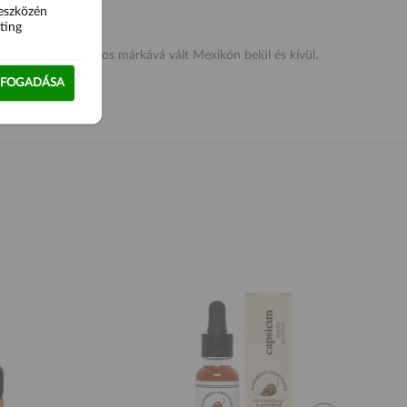
 eszközén
ting
23-ban. A cég fontos márkává vált Mexikón belül és kívül.
LFOGADÁSA