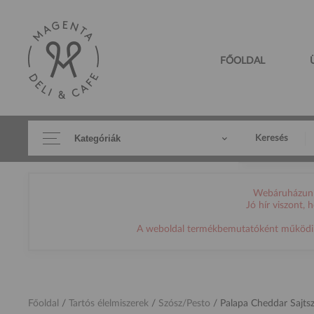
FŐOLDAL
Kategóriák
Keresés
Webáruházunk 
Jó hír viszont,
A weboldal termékbemutatóként működik, h
Főoldal
/
Tartós élelmiszerek
/
Szósz/Pesto
/
Palapa Cheddar Sajts