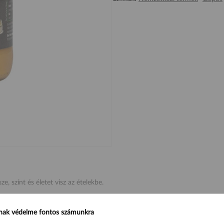
e, színt és életet visz az ételekbe.
olgozott sajt 6,7% (Cheddar sajt, ivóvíz, vaj, sovány tejpor, savópor, sók 
nak védelme fontos számunkra
a (tejet tartalmaz), paprikaaroma, savanyúságot szabályozó anyagok (citroms