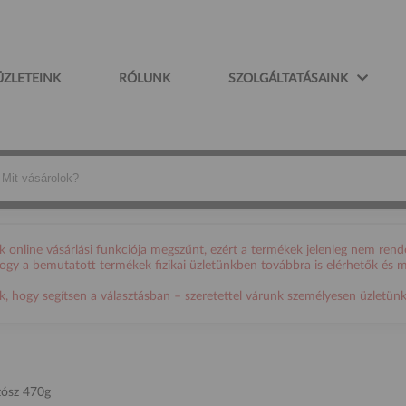
ÜZLETEINK
RÓLUNK
SZOLGÁLTATÁSAINK
online vásárlási funkciója megszűnt, ezért a termékek jelenleg nem rende
 hogy a bemutatott termékek fizikai üzletünkben továbbra is elérhetők és 
ogy segítsen a választásban – szeretettel várunk személyesen üzletünkb
zósz 470g