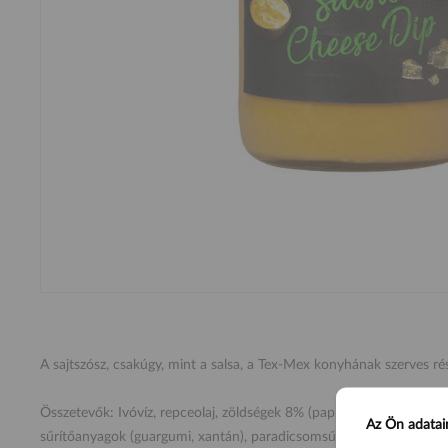
A sajtszósz, csakúgy, mint a salsa, a Tex-Mex konyhának szerves rész
Összetevők: Ivóvíz, repceolaj, zöldségek 8% (paprika, hagyma), feld
Az Ön adatai
sűrítőanyagok (guargumi, xantán), paradicsomsűrítmény, só, sajtarom