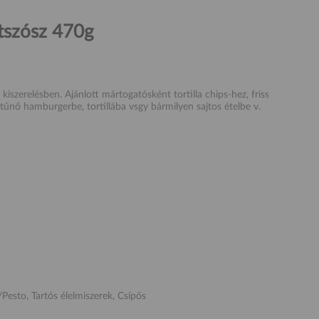
tszósz 470g
iszerelésben. Ajánlott mártogatósként tortilla chips-hez, friss
tűnő hamburgerbe, tortillába vsgy bármilyen sajtos ételbe v.
/Pesto, Tartós élelmiszerek, Csípős