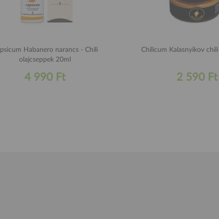
psicum Habanero narancs - Chili
Chilicum Kalasnyikov chil
olajcseppek 20ml
4 990 Ft
2 590 Ft