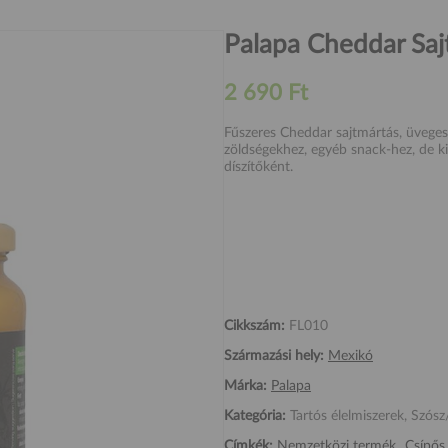
Palapa Cheddar Saj
2 690 Ft
Fűszeres Cheddar sajtmártás, üveges k
zöldségekhez, egyéb snack-hez, de ki
díszítőként.
Cikkszám:
FL010
Származási hely:
Mexikó
Márka:
Palapa
Kategória:
Tartós élelmiszerek, Szósz
Címkék:
Nemzetközi termék
Csípős