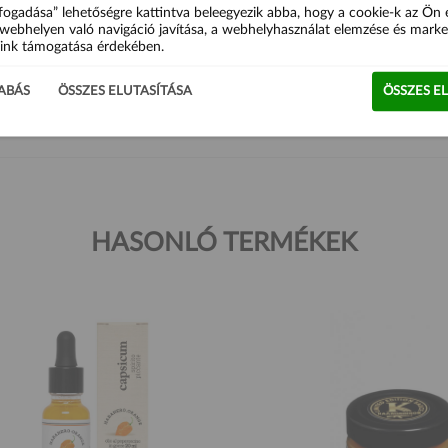
fogadása” lehetőségre kattintva beleegyezik abba, hogy a cookie-k az Ön
 (karotinok).
webhelyen való navigáció javítása, a webhelyhasználat elemzése és marke
ink támogatása érdekében.
, konzerv termékek mexikói márkája. Vicente López Recines alapította 19
kesíti termékeit.
ABÁS
ÖSSZES ELUTASÍTÁSA
ÖSSZES E
HASONLÓ TERMÉKEK