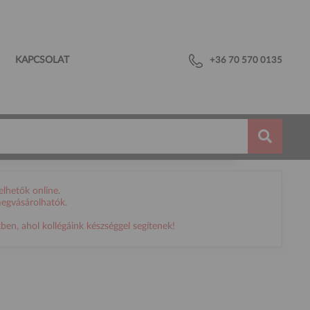
KAPCSOLAT
+36 70 570 0135
lhetők online.
megvásárolhatók.
en, ahol kollégáink készséggel segítenek!