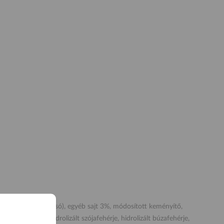
(E450, E452, E339), só), egyéb sajt 3%, módosított keményítő,
av, tejsav), hidrolizált szójafehérje, hidrolizált búzafehérje,