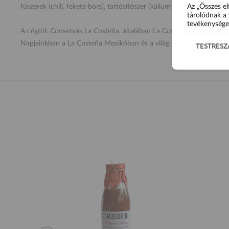
Az „Összes el
fűszerek (chili, fekete bors), tartósítószer (kálium-szorbát), színezék
tárolódnak a 
tevékenysége
A cégről: Conservas La Costeña, általában La Costeña néven ismert
Napjainkban a La Costeña Mexikóban és a világ 40 országában érté
TESTRESZ