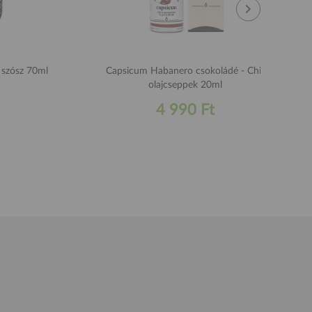
i szósz 70ml
Capsicum Habanero csokoládé - Chili
olajcseppek 20ml
4 990 Ft