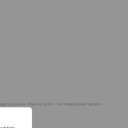
séggel párosulva. Olyan íz, amire – ha megkóstoltad egyszer –