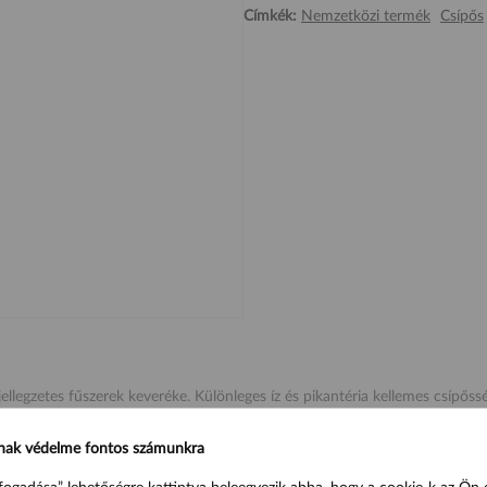
Címkék:
Nemzetközi termék
Csípős
ellegzetes fűszerek keveréke. Különleges íz és pikantéria kellemes csípős
nak védelme fontos számunkra
por, fűszerek, xantángumi.