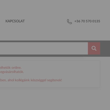
KAPCSOLAT
+36 70 570 0135
lhetők online.
megvásárolhatók.
en, ahol kollégáink készséggel segítenek!