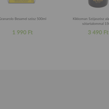
Granarolo Besamel szósz 500ml
Kikkoman Szójaszósz al
sótartalommal 1
1 990 Ft
3 490 Ft