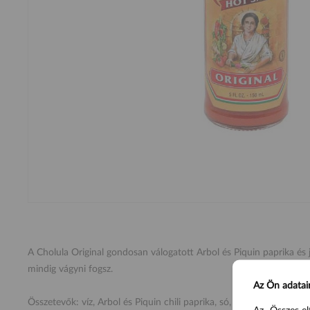
A Cholula Original gondosan válogatott Arbol és Piquin paprika és j
mindig vágyni fogsz.
Az Ön adatai
Összetevők: víz, Arbol és Piquin chili paprika, só, ecet, fokhagyma