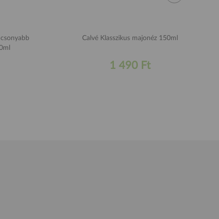
acsonyabb
Calvé Klasszikus majonéz 150ml
50ml
1 490 Ft