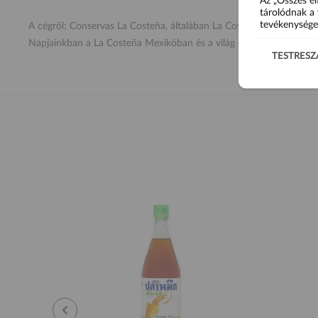
Az „Összes el
tárolódnak a 
tevékenysége
A cégről: Conservas La Costeña, általában La Costeña néven ismert
Napjainkban a La Costeña Mexikóban és a világ 40 országában érté
TESTRESZ