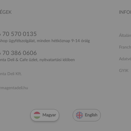
SÉGEK
INF
 70 570 0135
Általá
op ügyfélszolgálat, minden hétköznap 9-14 óráig
Franch
 70 386 0606
Adatv
ta Deli & Cafe üzlet, nyitvatartási időben
GYIK
ta Deli Kft.
@magentadeli.hu
Magyar
English