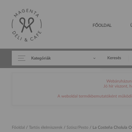
FŐOLDAL
Kategóriák
Keresés
Webáruházunk 
Jó hír viszont,
A weboldal termékbemutatóként működik, h
Főoldal
/
Tartós élelmiszerek
/
Szósz/Pesto
/
La Costeña Cholula Or