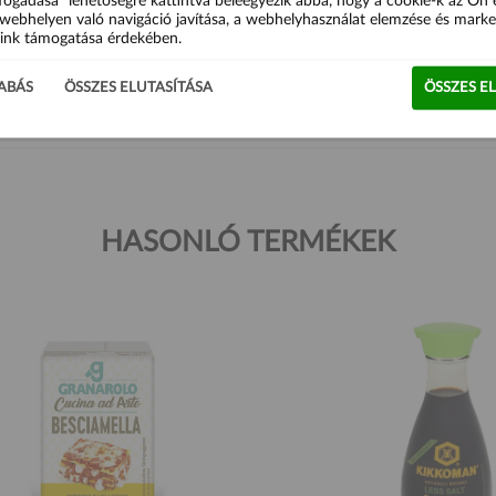
fogadása” lehetőségre kattintva beleegyezik abba, hogy a cookie-k az Ön
webhelyen való navigáció javítása, a webhelyhasználat elemzése és marke
ink támogatása érdekében.
, konzerv termékek mexikói márkája. Vicente López Recines alapította 19
kesíti termékeit.
ABÁS
ÖSSZES ELUTASÍTÁSA
ÖSSZES E
HASONLÓ TERMÉKEK