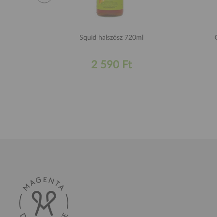
Squid halszósz 720ml
2 590 Ft