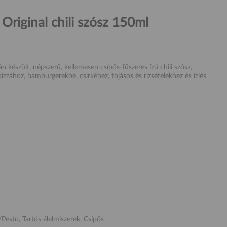
Original chili szósz 150ml
n készült, népszerű, kellemesen csípős-fűszeres ízű chili szósz,
pizzához, hamburgerekbe, csirkéhez, tojásos és rizsételekhez és ízlés
/Pesto, Tartós élelmiszerek, Csípős