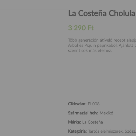
La Costeña Cholula 
3 290 Ft
Több generáción átívelő recept alapjá
Arbol és Piquin paprikából. Ajánlott 
szerint sok más ételhez.
Cikkszám:
FL008
Származási hely:
Mexikó
Márka:
La Costeña
Kategória:
Tartós élelmiszerek, Szósz