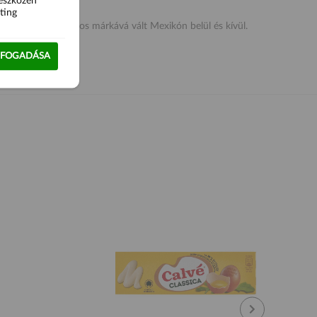
 eszközén
ting
23-ban. A cég fontos márkává vált Mexikón belül és kívül.
LFOGADÁSA