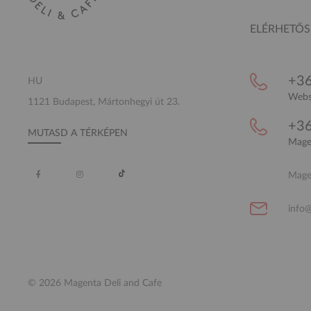
ELÉRHETŐ
+36
HU
Websh
1121 Budapest, Mártonhegyi út 23.
+36
MUTASD A TÉRKÉPEN
Magen
Magen
info
© 2026 Magenta Deli and Cafe