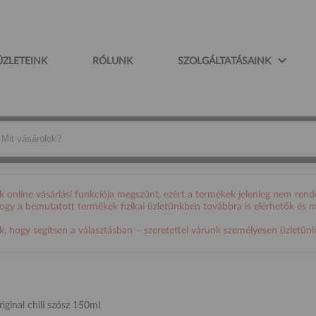
ÜZLETEINK
RÓLUNK
SZOLGÁLTATÁSAINK
online vásárlási funkciója megszűnt, ezért a termékek jelenleg nem rende
 hogy a bemutatott termékek fizikai üzletünkben továbbra is elérhetők és 
ogy segítsen a választásban – szeretettel várunk személyesen üzletünkb
iginal chili szósz 150ml