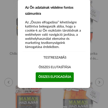
Az Ön adatainak védelme fontos
számunkra
Az „Összes elfogadása” lehetőségre
kattintva beleegyezik abba, hogy a
cookie-k az Ön eszközén tárolódnak a
webhelyen való navigáció javítása, a
webhelyhasználat elemzése és
marketing tevékenységeink
támogatása érdekében.
Chilicum Illegal-Marijuanás
Mama's Házi sült paprika
TESTRESZABÁS
chili szósz 70ml
krém bazsalikommal és
fokhagymával csipős 550g
2 690 Ft
4 290 Ft
ÖSSZES ELUTASÍTÁSA
ÖSSZES ELFOGADÁSA