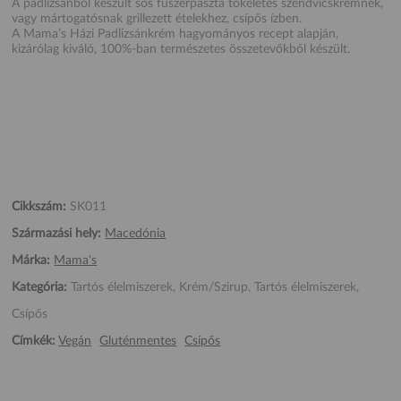
A padlizsánból készült sós fűszerpaszta tökéletes szendvicskrémnek,
vagy mártogatósnak grillezett ételekhez, csípős ízben.
A Mama’s Házi Padlizsánkrém hagyományos recept alapján,
kizárólag kiváló, 100%-ban természetes összetevőkből készült.
Cikkszám:
SK011
Származási hely:
Macedónia
Márka:
Mama's
Kategória:
Tartós élelmiszerek, Krém/Szirup, Tartós élelmiszerek,
Csípős
Címkék:
Vegán
Gluténmentes
Csípős