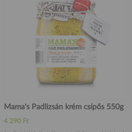
Mama's Padlizsán krém csípős 550g
4 290 Ft