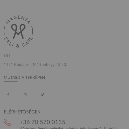
HU
1121 Budapest, Mártonhegyi út 23.
MUTASD A TÉRKÉPEN
ELÉRHETŐSÉGEK
+36 70 570 0135
Webshop ügyfélszolgálat, minden hétköznap 9-14 óráig