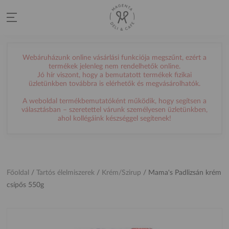
Webáruházunk online vásárlási funkciója megszűnt, ezért a
termékek jelenleg nem rendelhetők online.
Jó hír viszont, hogy a bemutatott termékek fizikai
üzletünkben továbbra is elérhetők és megvásárolhatók.
A weboldal termékbemutatóként működik, hogy segítsen a
választásban – szeretettel várunk személyesen üzletünkben,
ahol kollégáink készséggel segítenek!
Főoldal
/
Tartós élelmiszerek
/
Krém/Szirup
/
Mama's Padlizsán krém
csípős 550g