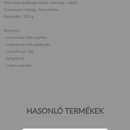
Macedón padlizsán krém csemege, csípős
Származási ország: Macedónia
Kiszerelés: 200 g
Receptje:
- sztrumicai zöld paprika
- valandovói kék padlizsán
- napraforgó olaj
- tengeri só
- csípős paprika
HASONLÓ TERMÉKEK