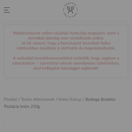
Webáruházunk online vásárlási funkciója megszűnt, ezért a
termékek jelenleg nem rendelhetők online.
Jó hír viszont, hogy a bemutatott termékek fizikai
üzletünkben továbbra is elérhetők és megvásárolhatók.
A weboldal termékbemutatóként működik, hogy segítsen a
választásban – szeretettel várunk személyesen üzletünkben,
ahol kollégáink készséggel segítenek!
Főoldal
/
Tartós élelmiszerek
/
Krém/Szirup
/
Bottega Broletto
Pisztácia krém 210g