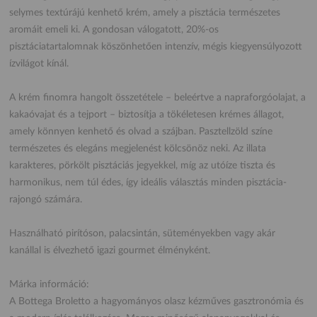
selymes textúrájú kenhető krém, amely a pisztácia természetes
aromáit emeli ki. A gondosan válogatott, 20%-os
pisztáciatartalomnak köszönhetően intenzív, mégis kiegyensúlyozott
ízvilágot kínál.
A krém finomra hangolt összetétele – beleértve a napraforgóolajat, a
kakaóvajat és a tejport – biztosítja a tökéletesen krémes állagot,
amely könnyen kenhető és olvad a szájban. Pasztellzöld színe
természetes és elegáns megjelenést kölcsönöz neki. Az illata
karakteres, pörkölt pisztáciás jegyekkel, míg az utóíze tiszta és
harmonikus, nem túl édes, így ideális választás minden pisztácia-
rajongó számára.
Használható pirítóson, palacsintán, süteményekben vagy akár
kanállal is élvezhető igazi gourmet élményként.
Márka információ:
A Bottega Broletto a hagyományos olasz kézműves gasztronómia és