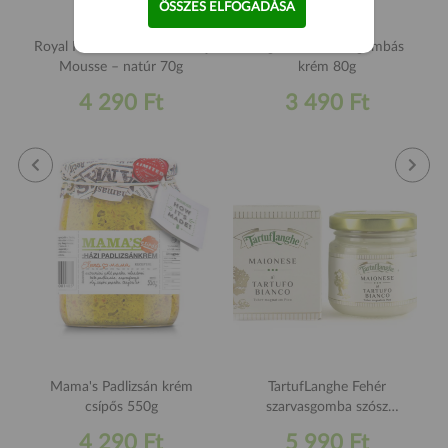
ÖSSZES ELFOGADÁSA
Royal Paté Prémium Libamáj
Angiolina Szarvasgombás
Mousse – natúr 70g
krém 80g
4 290 Ft
3 490 Ft
Mama's Padlizsán krém
TartufLanghe Fehér
csípős 550g
szarvasgomba szósz
majonézzel 85g
4 290 Ft
5 990 Ft