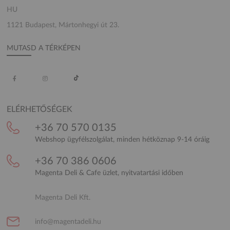
HU
1121 Budapest, Mártonhegyi út 23.
MUTASD A TÉRKÉPEN
ELÉRHETŐSÉGEK
+36 70 570 0135
Webshop ügyfélszolgálat, minden hétköznap 9-14 óráig
+36 70 386 0606
Magenta Deli & Cafe üzlet, nyitvatartási időben
Magenta Deli Kft.
info@magentadeli.hu