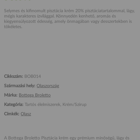
Selymes és kifinomult pisztácia krém 20% pisztáciatartalommal, lágy,
mégis karakteres ízvilággal. Könnyedén kenhető, aromás és
kiegyensúlyozott édesség, amely önmagában vagy desszertekben is
tökéletes.
Cikkszám:
BOB014
Származási hely:
Olaszország
Márka:
Bottega Broletto
Kategória:
Tartós élelmiszerek, Krém/Szirup
Címkék:
Olasz
A Bottega Broletto Pisztácia krém egy prémium minőségű, lágy és