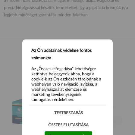
a modern ízlés találkozása. Magas minőségű alapanyagokkal és
precíz kidolgozással készítik termékeiket, így a pisztácia krémjük is a
legjobb minőséget garantálja minden falatban.
Az Ön adatainak védelme fontos
számunkra
HASONLÓ TERMÉKEK
Az „Összes elfogadása” lehetőségre
kattintva beleegyezik abba, hogy a
cookie-k az Ön eszközén tárolódnak a
webhelyen való navigáció javítása, a
webhelyhasználat elemzése és
marketing tevékenységeink
támogatása érdekében.
TESTRESZABÁS
ÖSSZES ELUTASÍTÁSA