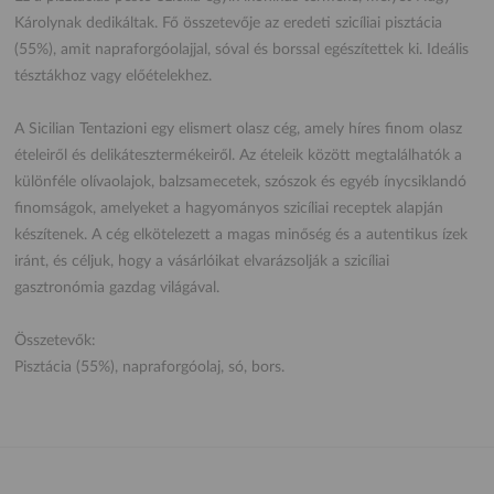
Károlynak dedikáltak. Fő összetevője az eredeti szicíliai pisztácia
(55%), amit napraforgóolajjal, sóval és borssal egészítettek ki. Ideális
tésztákhoz vagy előételekhez.
A Sicilian Tentazioni egy elismert olasz cég, amely híres finom olasz
ételeiről és delikátesztermékeiről. Az ételeik között megtalálhatók a
különféle olívaolajok, balzsamecetek, szószok és egyéb ínycsiklandó
finomságok, amelyeket a hagyományos szicíliai receptek alapján
készítenek. A cég elkötelezett a magas minőség és a autentikus ízek
iránt, és céljuk, hogy a vásárlóikat elvarázsolják a szicíliai
gasztronómia gazdag világával.
Összetevők:
Pisztácia (55%), napraforgóolaj, só, bors.