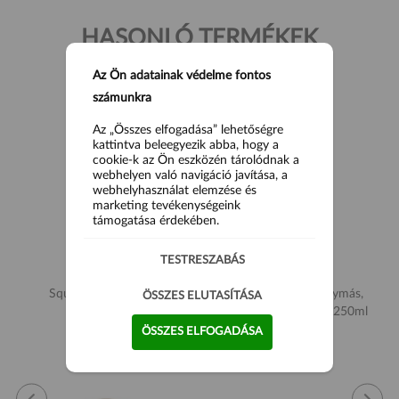
HASONLÓ TERMÉKEK
Az Ön adatainak védelme fontos
számunkra
Az „Összes elfogadása” lehetőségre
kattintva beleegyezik abba, hogy a
cookie-k az Ön eszközén tárolódnak a
webhelyen való navigáció javítása, a
webhelyhasználat elemzése és
marketing tevékenységeink
támogatása érdekében.
TESTRESZABÁS
Squid halszósz 720ml
Janchili Yeti - fokhagymás,
ÖSSZES ELUTASÍTÁSA
majonézes chili öntet 250ml
ÖSSZES ELFOGADÁSA
2 590 Ft
2 990 Ft