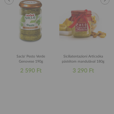
Sacla' Pesto Verde
Siciliatentazioni Articsóka
Genovese 190g
pástétom mandulával 180g
2 590 Ft
3 290 Ft