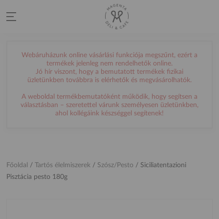
Webáruházunk online vásárlási funkciója megszűnt, ezért a
termékek jelenleg nem rendelhetők online.
Jó hír viszont, hogy a bemutatott termékek fizikai
üzletünkben továbbra is elérhetők és megvásárolhatók.
A weboldal termékbemutatóként működik, hogy segítsen a
választásban – szeretettel várunk személyesen üzletünkben,
ahol kollégáink készséggel segítenek!
Főoldal
/
Tartós élelmiszerek
/
Szósz/Pesto
/
Siciliatentazioni
Pisztácia pesto 180g