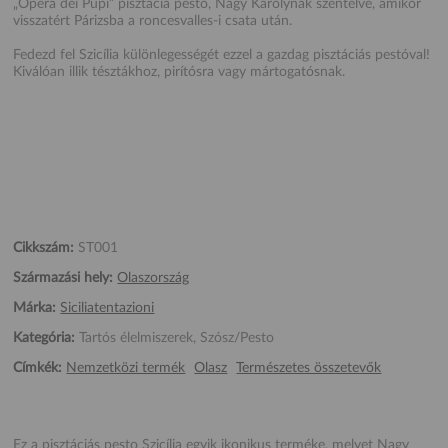
„Opera dei Pupi” pisztácia pesto, Nagy Károlynak szentelve, amikor
visszatért Párizsba a roncesvalles-i csata után.
Fedezd fel Szicília különlegességét ezzel a gazdag pisztáciás pestóval!
Kiválóan illik tésztákhoz, pirítósra vagy mártogatósnak.
Cikkszám:
ST001
Származási hely:
Olaszország
Márka:
Siciliatentazioni
Kategória:
Tartós élelmiszerek, Szósz/Pesto
Címkék:
Nemzetközi termék
Olasz
Természetes összetevők
Ez a pisztáciás pesto Szicília egyik ikonikus terméke, melyet Nagy