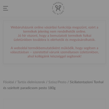
Webáruházunk online vásárlási funkciója megszűnt, ezért a
termékek jelenleg nem rendelhetők online.
Jó hír viszont, hogy a bemutatott termékek fizikai
üzletünkben továbbra is elérhetők és megvásárolhatók.
A weboldal termékbemutatóként működik, hogy segítsen a
választásban – szeretettel várunk személyesen üzletünkben,
ahol kollégáink készséggel segítenek!
Főoldal
/
Tartós élelmiszerek
/
Szósz/Pesto
/
Siciliatentazioni Tonhal
és szárított paradicsom pesto 180g