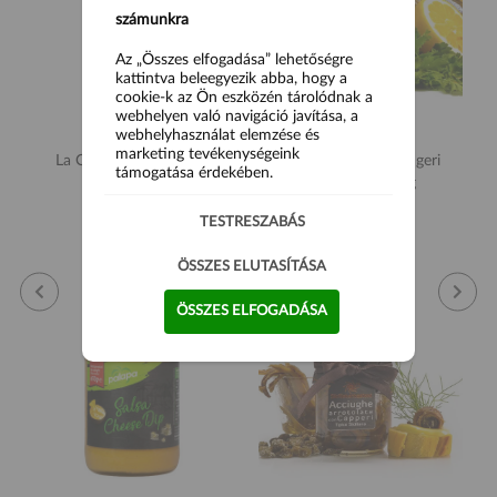
számunkra
Az „Összes elfogadása” lehetőségre
kattintva beleegyezik abba, hogy a
cookie-k az Ön eszközén tárolódnak a
webhelyen való navigáció javítása, a
webhelyhasználat elemzése és
marketing tevékenységeink
La Costeña Salsa Verde
Siciliatentazioni Tengeri
támogatása érdekében.
250g
keszeg filé 200g
1 990 Ft
6 500 Ft
TESTRESZABÁS
ÖSSZES ELUTASÍTÁSA
ÖSSZES ELFOGADÁSA