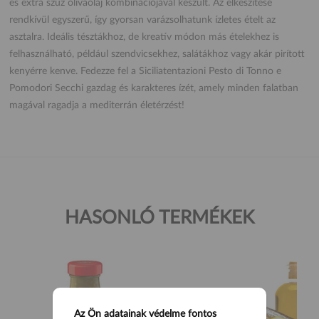
és extra szűz olívaolaj kombinációjával készült. Az elkészítése
rendkívül egyszerű, így gyorsan varázsolhatunk ízletes ételt az
asztalra. Ideális tésztákhoz, de kreatív módon más ételekhez is
felhasználható, például szendvicsekhez, salátákhoz vagy akár pirított
kenyérre kenve. Fedezze fel a Siciliatentazioni Pesto di Tonno e
Pomodori Secchi gazdag és karakteres ízét, amely minden falatban
magával ragadja a mediterrán életérzést!
HASONLÓ TERMÉKEK
Az Ön adatainak védelme fontos