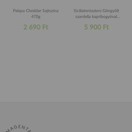
Palapa Cheddar Sajtszósz
Siciliatentazioni Göngyölt
470g
szardella kapribogyóval
140g
2 690 Ft
5 900 Ft