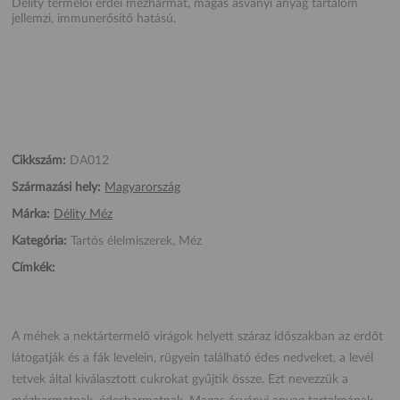
Délity termelői erdei mézharmat, magas ásványi anyag tartalom
jellemzi, immunerősítő hatású.
Cikkszám:
DA012
Származási hely:
Magyarország
Márka:
Délity Méz
Kategória:
Tartós élelmiszerek, Méz
Címkék:
A méhek a nektártermelő virágok helyett száraz időszakban az erdőt
látogatják és a fák levelein, rügyein található édes nedveket, a levél
tetvek által kiválasztott cukrokat gyűjtik össze. Ezt nevezzük a