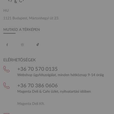
HU
1121 Budapest, Mártonhegyi út 23.
MUTASD A TÉRKÉPEN
ELÉRHETŐSÉGEK
+36 70 570 0135
Webshop ügyfélszolgálat, minden hétköznap 9-14 óráig
+36 70 386 0606
Magenta Deli & Cafe üzlet, nyitvatartási időben
Magenta Deli Kft.