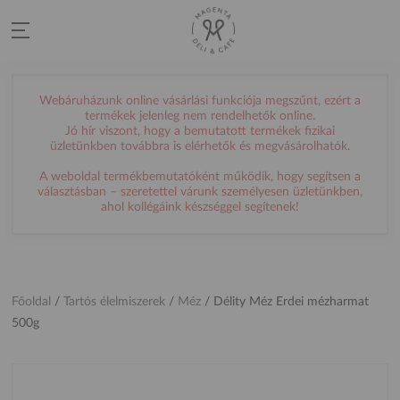
Webáruházunk online vásárlási funkciója megszűnt, ezért a
termékek jelenleg nem rendelhetők online.
Jó hír viszont, hogy a bemutatott termékek fizikai
üzletünkben továbbra is elérhetők és megvásárolhatók.
A weboldal termékbemutatóként működik, hogy segítsen a
választásban – szeretettel várunk személyesen üzletünkben,
ahol kollégáink készséggel segítenek!
Főoldal
/
Tartós élelmiszerek
/
Méz
/
Délity Méz Erdei mézharmat
500g