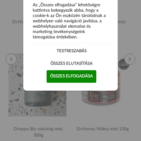
Az „Összes elfogadása” lehetőségre
kattintva beleegyezik abba, hogy a
cookie-k az Ön eszközén tárolódnak a
webhelyen való navigáció javítása, a
Dr.Honey Gyömbér-citrom
Dr.Honey Selyemfűméz
webhelyhasználat elemzése és
méz 130g
300g
marketing tevékenységeink
támogatása érdekében.
3 690 Ft
3 690 Ft
TESTRESZABÁS
ÖSSZES ELUTASÍTÁSA
ÖSSZES ELFOGADÁSA
Droppe Bio vadvirág méz
Dr.Honey Málna méz 130g
300g