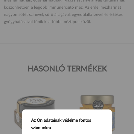
mézharmatnak, édesharmatnak. Magas ásványi anyag tartalmának
köszönhetően a legjobb immunerősítő méz. Az erdei mézharmat
nagyon sötét színével, sűrű állagával, egyedülálló ízével és értékes
gyógyhatásaival tűnik ki a többi méztípus közül.
HASONLÓ TERMÉKEK
Az Ön adatainak védelme fontos
számunkra