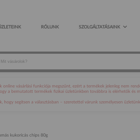
ÜZLETEINK
RÓLUNK
SZOLGÁLTATÁSAINK
online vásárlási funkciója megszűnt, ezért a termékek jelenleg nem rende
 hogy a bemutatott termékek fizikai üzletünkben továbbra is elérhetők és 
ogy segítsen a választásban – szeretettel várunk személyesen üzletünkb
umás kukoricás chips 80g