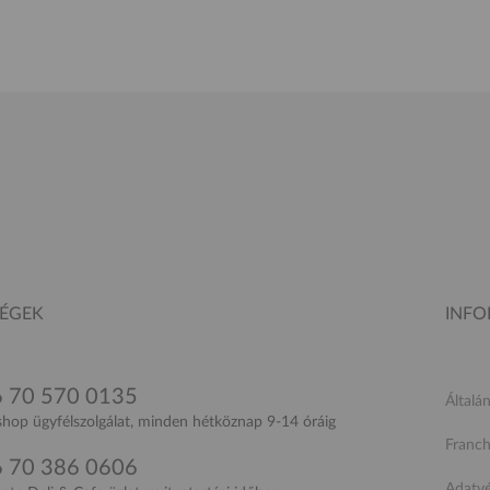
SÉGEK
INF
 70 570 0135
Általá
op ügyfélszolgálat, minden hétköznap 9-14 óráig
Franch
 70 386 0606
Adatv