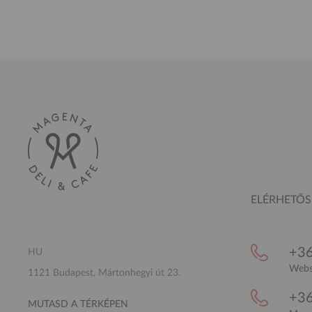
ELÉRHETŐ
+36
HU
Websh
1121 Budapest, Mártonhegyi út 23.
+36
MUTASD A TÉRKÉPEN