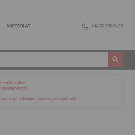
KAPCSOLAT
+36 70 570 0135
lhetők online.
megvásárolhatók.
en, ahol kollégáink készséggel segítenek!