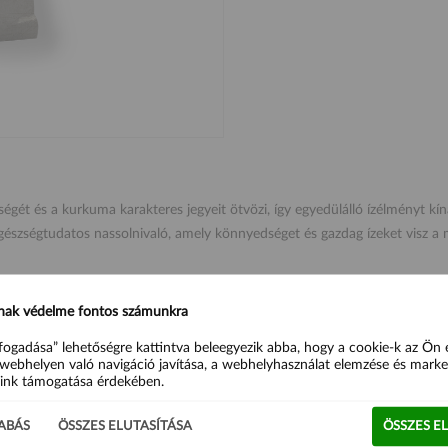
t és a kurkuma karakteres jegyeit ötvözi, így egyedülálló ízélményt kínál
egészségtudatos nassolnivaló, amely könnyedséget és gazdag ízeket visz 
 helyi alapanyagok felhasználásával, a természet tiszta ízeit kiemelve.
nak védelme fontos számunkra
fogadása” lehetőségre kattintva beleegyezik abba, hogy a cookie-k az Ön
webhelyen való navigáció javítása, a webhelyhasználat elemzése és marke
ink támogatása érdekében.
ABÁS
ÖSSZES ELUTASÍTÁSA
ÖSSZES E