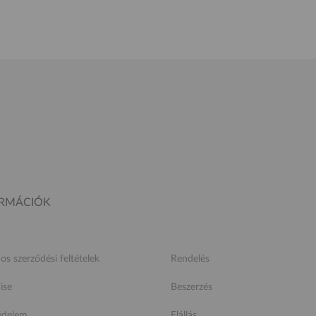
ORMÁCIÓK
nos szerződési feltételek
Rendelés
ise
Beszerzés
édelem
Elállás