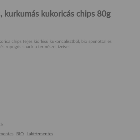
 kurkumás kukoricás chips 80g
ca chips teljes kiőrlésű kukoricalisztből, bio spenóttal és
és ropogós snack a természet ízeivel.
ck
mentes
BIO
Laktózmentes