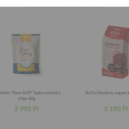
HASONLÓ TERMÉKEK
oMais "Piave DOP" Sajtos kukorica
NaTuri Banános vegyes 
chips 80g
2 990 Ft
2 190 Ft