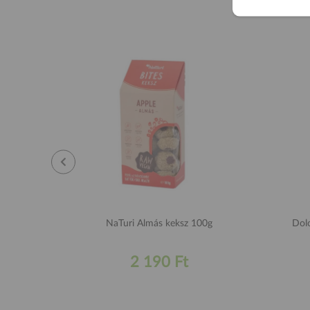
NaTuri Almás keksz 100g
Dol
2 190 Ft