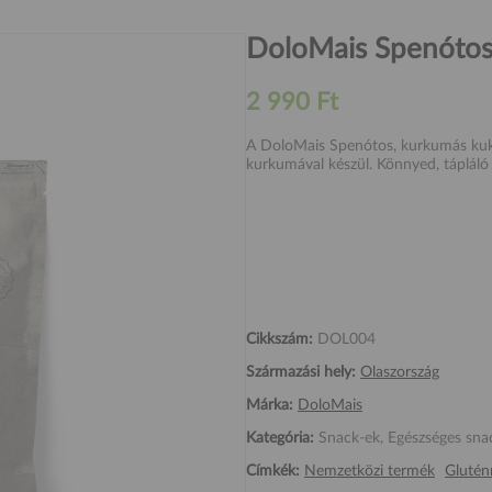
DoloMais Spenótos,
2 990 Ft
A DoloMais Spenótos, kurkumás kukori
kurkumával készül. Könnyed, tápláló 
Cikkszám:
DOL004
Származási hely:
Olaszország
Márka:
DoloMais
Kategória:
Snack-ek, Egészséges sna
Címkék:
Nemzetközi termék
Glutén