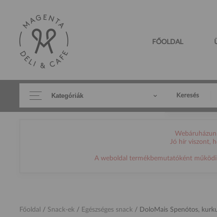
FŐOLDAL
Kategóriák
Keresés
Webáruházunk 
Jó hír viszont,
A weboldal termékbemutatóként működik, h
Főoldal
/
Snack-ek
/
Egészséges snack
/
DoloMais Spenótos, kurk