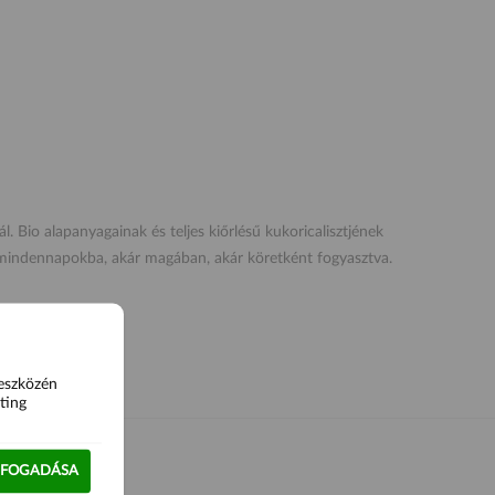
. Bio alapanyagainak és teljes kiőrlésű kukoricalisztjének
a mindennapokba, akár magában, akár köretként fogyasztva.
 eszközén
ting
LFOGADÁSA