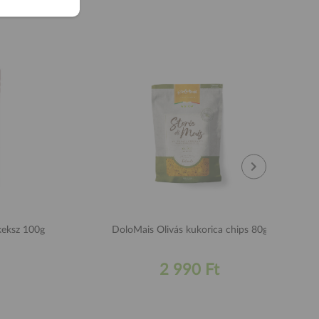
keksz 100g
DoloMais Olivás kukorica chips 80g
2 990 Ft