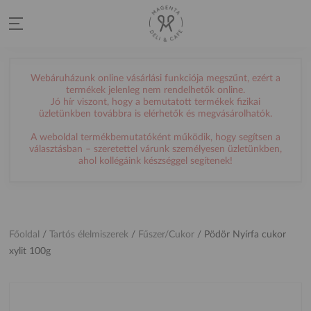
Webáruházunk online vásárlási funkciója megszűnt, ezért a
termékek jelenleg nem rendelhetők online.
Jó hír viszont, hogy a bemutatott termékek fizikai
üzletünkben továbbra is elérhetők és megvásárolhatók.
A weboldal termékbemutatóként működik, hogy segítsen a
választásban – szeretettel várunk személyesen üzletünkben,
ahol kollégáink készséggel segítenek!
Főoldal
/
Tartós élelmiszerek
/
Fűszer/Cukor
/
Pödör Nyírfa cukor
xylit 100g