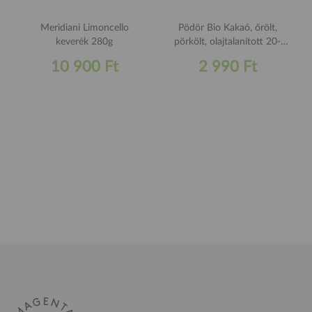
Meridiani Limoncello
Pödör Bio Kakaó, őrölt,
keverék 280g
pörkölt, olajtalanított 20-
24% 70g
10 900 Ft
2 990 Ft