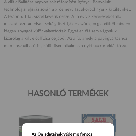
A xilit előállítása nagyon sok ráfordítást igényel. Bonyolult
technológiai eljárás során a xilóz nevű facukorból nyerik ki xilitünket.
A felaprított fát vízzel keverik össze. A fa és víz keverékéből álló
masszát azután olyan sokáig tisztítják és szűrik, míg a xilittől minden
idegen anyagot különválasztottak. Egyetlen fát sem vágnak ki
kizárólag a xilit előállítása céljából. Az a fa, amely a papírgyártáshoz
nem használható fel, különösen alkalmas a nyírfacukor-előállításra.
HASONLÓ TERMÉKEK
Az Ön adatainak védelme fontos