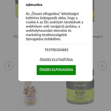
számunkra
Az „Összes elfogadása” lehetőségre
kattintva beleegyezik abba, hogy a
cookie-k az Ön eszközén tárolódnak a
webhelyen való navigáció javítása, a
webhelyhasználat elemzése és
marketing tevékenységeink
Pödör Bio rozmaring -
Sale Nostrum Durva tengeri
támogatása érdekében.
morzsolt 40g
só 1kg
1 790 Ft
390 Ft
TESTRESZABÁS
ÖSSZES ELUTASÍTÁSA
ÖSSZES ELFOGADÁSA