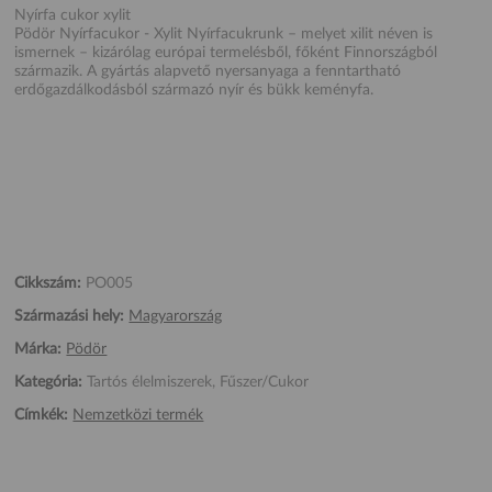
Nyírfa cukor xylit
Pödör Nyírfacukor - Xylit Nyírfacukrunk – melyet xilit néven is
ismernek – kizárólag európai termelésből, főként Finnországból
származik. A gyártás alapvető nyersanyaga a fenntartható
erdőgazdálkodásból származó nyír és bükk keményfa.
Cikkszám:
PO005
Származási hely:
Magyarország
Márka:
Pödör
Kategória:
Tartós élelmiszerek, Fűszer/Cukor
Címkék:
Nemzetközi termék