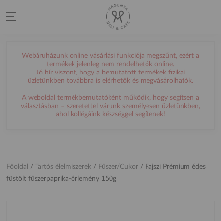
Webáruházunk online vásárlási funkciója megszűnt, ezért a
termékek jelenleg nem rendelhetők online.
Jó hír viszont, hogy a bemutatott termékek fizikai
üzletünkben továbbra is elérhetők és megvásárolhatók.
A weboldal termékbemutatóként működik, hogy segítsen a
választásban – szeretettel várunk személyesen üzletünkben,
ahol kollégáink készséggel segítenek!
Főoldal
/
Tartós élelmiszerek
/
Fűszer/Cukor
/
Fajszi Prémium édes
füstölt fűszerpaprika-őrlemény 150g