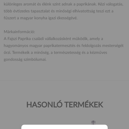
különleges aromát és élénk színt adnak a paprikának. Kézi válogatás,
több évtizedes tapasztalat és minőségi elhivatottság teszi ezt a
fűszert a magyar konyha igazi ékességévé.
Márkainformáció:
A Fajszi Paprika családi vállalkozásként működik, amely a
hagyományos magyar paprikatermesztés és feldolgozás mesterségét
őrzi. Termékeik a minőség, a természetesség és a kézműves
gondosság szimbólumai.
HASONLÓ TERMÉKEK