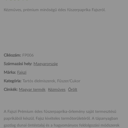
Kézműves, prémium minőségű édes fűszerpaprika Fajszról.
Cikkszám:
FP006
Származási hely:
Magyarország
Márka:
Fajszi
Kategória:
Tartós élelmiszerek, Fűszer/Cukor
Címkék:
Magyar termék
Kézműves
Őrölt
A Fajszi Prémium édes fűszerpaprika-őrlemény saját termesztésű
paprikából készül, Fajsz kivételes termőterületéről. A tápanyagban
gazdag dunai öntéstalaj és a hagyományos feldolgozási módszerek