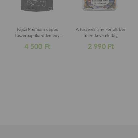
Fajszi Prémium csípős
A fűszeres lány Forralt bor
fűszerpaprika-őrlemény
fűszerkeverék 35g
150g
4 500 Ft
2 990 Ft