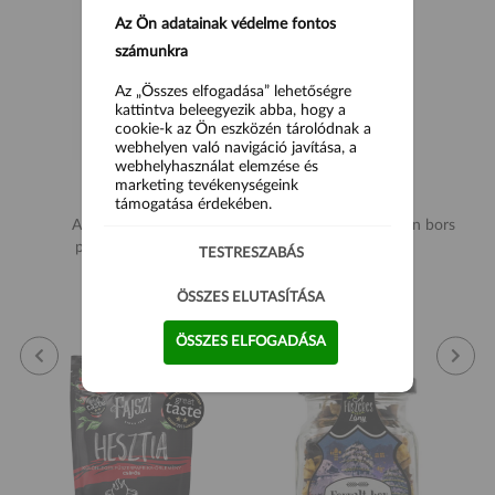
Az Ön adatainak védelme fontos
számunkra
Az „Összes elfogadása” lehetőségre
kattintva beleegyezik abba, hogy a
cookie-k az Ön eszközén tárolódnak a
webhelyen való navigáció javítása, a
webhelyhasználat elemzése és
marketing tevékenységeink
támogatása érdekében.
Angiolina Szárított
Regional Co. Rózsaszín bors
paradicsom 200g
8g
TESTRESZABÁS
3 590 Ft
1 990 Ft
ÖSSZES ELUTASÍTÁSA
ÖSSZES ELFOGADÁSA