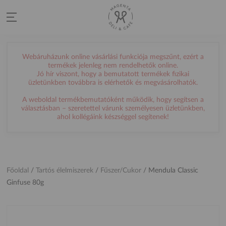
Webáruházunk online vásárlási funkciója megszűnt, ezért a
termékek jelenleg nem rendelhetők online.
Jó hír viszont, hogy a bemutatott termékek fizikai
üzletünkben továbbra is elérhetők és megvásárolhatók.
A weboldal termékbemutatóként működik, hogy segítsen a
választásban – szeretettel várunk személyesen üzletünkben,
ahol kollégáink készséggel segítenek!
Főoldal
/
Tartós élelmiszerek
/
Fűszer/Cukor
/
Mendula Classic
Ginfuse 80g