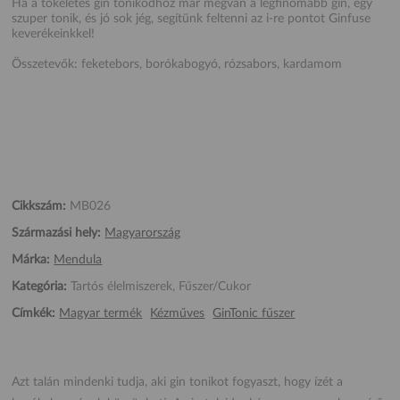
Ha a tökéletes gin tonikodhoz már megvan a legfinomabb gin, egy
szuper tonik, és jó sok jég, segítünk feltenni az i-re pontot Ginfuse
keverékeinkkel!
Összetevők: feketebors, borókabogyó, rózsabors, kardamom
Cikkszám:
MB026
Származási hely:
Magyarország
Márka:
Mendula
Kategória:
Tartós élelmiszerek, Fűszer/Cukor
Címkék:
Magyar termék
Kézműves
GinTonic fűszer
Azt talán mindenki tudja, aki gin tonikot fogyaszt, hogy ízét a