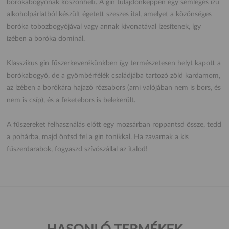
borókabogyónak köszönheti. A gin tulajdonképpen egy semleges ízű
alkoholpárlatból készült égetett szeszes ital, amelyet a közönséges
boróka tobozbogyójával vagy annak kivonatával ízesítenek, így
ízében a boróka dominál.
Klasszikus gin fűszerkeverékünkben így természetesen helyt kapott a
borókabogyó, de a gyömbérfélék családjába tartozó zöld kardamom,
az ízében a borókára hajazó rózsabors (ami valójában nem is bors, és
nem is csíp), és a feketebors is belekerült.
A fűszereket felhasználás előtt egy mozsárban roppantsd össze, tedd
a pohárba, majd öntsd fel a gin tonikkal. Ha zavarnak a kis
fűszerdarabok, fogyaszd szívószállal az italod!