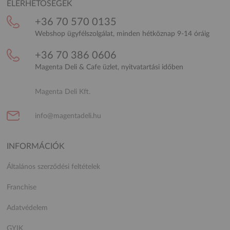
ELÉRHETŐSÉGEK
+36 70 570 0135
Webshop ügyfélszolgálat, minden hétköznap 9-14 óráig
+36 70 386 0606
Magenta Deli & Cafe üzlet, nyitvatartási időben
Magenta Deli Kft.
info@magentadeli.hu
INFORMÁCIÓK
Általános szerződési feltételek
Franchise
Adatvédelem
GYIK