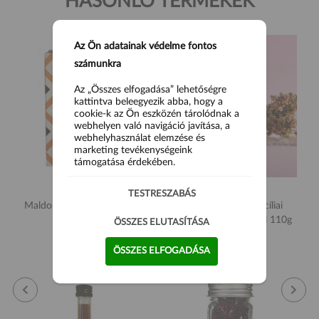
HASONLÓ TERMÉKEK
Az Ön adatainak védelme fontos
számunkra
Az „Összes elfogadása” lehetőségre
kattintva beleegyezik abba, hogy a
cookie-k az Ön eszközén tárolódnak a
webhelyen való navigáció javítása, a
webhelyhasználat elemzése és
marketing tevékenységeink
támogatása érdekében.
TESTRESZABÁS
Maldon Füstölt sóvirág 125g
Siciliatentazioni Szicíliai
tengeri só oregánóval 110g
ÖSSZES ELUTASÍTÁSA
2 990 Ft
2 990 Ft
ÖSSZES ELFOGADÁSA