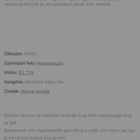
rájellemző kincseit és visszatükrözni annak ízeit, aromáit.
Cikkszám:
SP001
Származási hely:
Magyarország
Márka:
B L T N
Kategória:
Alkoholos italok, Gin
Címkék:
Magyar termék
Enyhén citrusos íze frissítővé és kiváló long drink alapanyaggá teszi
az italt.
Balatonunk talán legismertebb gyümölcse a szőlő, már nem csak egy
jó borral tud minket elvarázsolni.