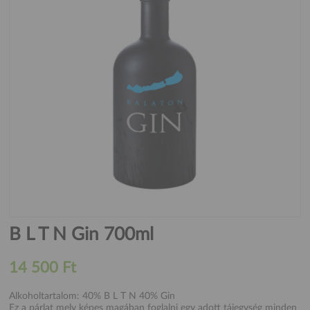
B L T N Gin 700ml
14 500 Ft
Alkoholtartalom: 40% B L T N 40% Gin
Ez a párlat mely képes magában foglalni egy adott tájegység minden