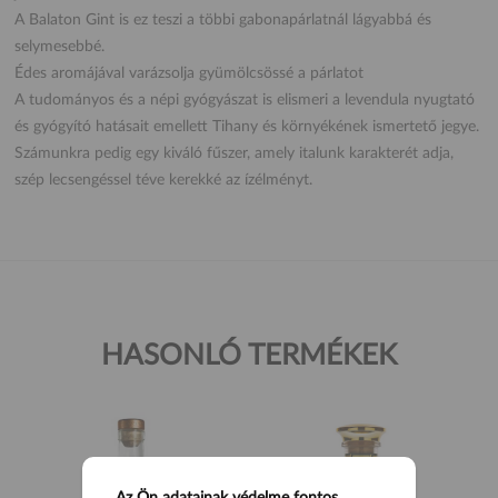
A Balaton Gint is ez teszi a többi gabonapárlatnál lágyabbá és
selymesebbé.
Édes aromájával varázsolja gyümölcsössé a párlatot
A tudományos és a népi gyógyászat is elismeri a levendula nyugtató
és gyógyító hatásait emellett Tihany és környékének ismertető jegye.
Számunkra pedig egy kiváló fűszer, amely italunk karakterét adja,
szép lecsengéssel téve kerekké az ízélményt.
HASONLÓ TERMÉKEK
Az Ön adatainak védelme fontos