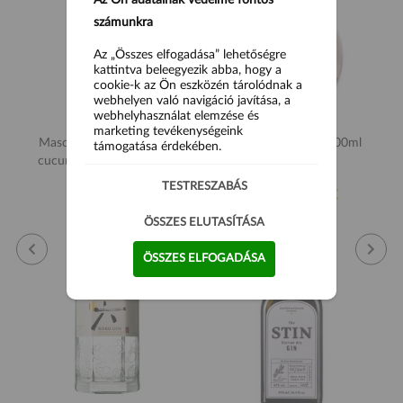
számunkra
Az „Összes elfogadása” lehetőségre
kattintva beleegyezik abba, hogy a
cookie-k az Ön eszközén tárolódnak a
webhelyen való navigáció javítása, a
webhelyhasználat elemzése és
marketing tevékenységeink
Masons Pink grapefruit &
Mrs. Millicent Gin 700ml
támogatása érdekében.
cucumber gin 42% 700ml
TESTRESZABÁS
16 900 Ft
18 500 Ft
ÖSSZES ELUTASÍTÁSA
ÖSSZES ELFOGADÁSA