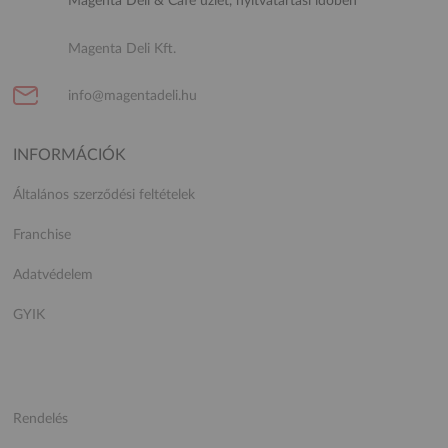
Magenta Deli & Cafe üzlet, nyitvatartási időben
Magenta Deli Kft.
info@magentadeli.hu
INFORMÁCIÓK
Általános szerződési feltételek
Franchise
Adatvédelem
GYIK
Rendelés