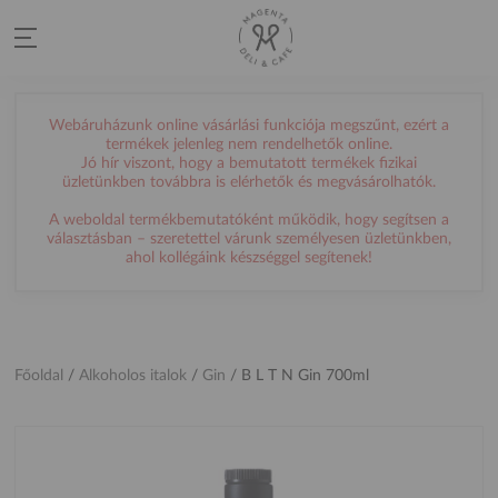
Webáruházunk online vásárlási funkciója megszűnt, ezért a
termékek jelenleg nem rendelhetők online.
Jó hír viszont, hogy a bemutatott termékek fizikai
üzletünkben továbbra is elérhetők és megvásárolhatók.
A weboldal termékbemutatóként működik, hogy segítsen a
választásban – szeretettel várunk személyesen üzletünkben,
ahol kollégáink készséggel segítenek!
Főoldal
/
Alkoholos italok
/
Gin
/
B L T N Gin 700ml