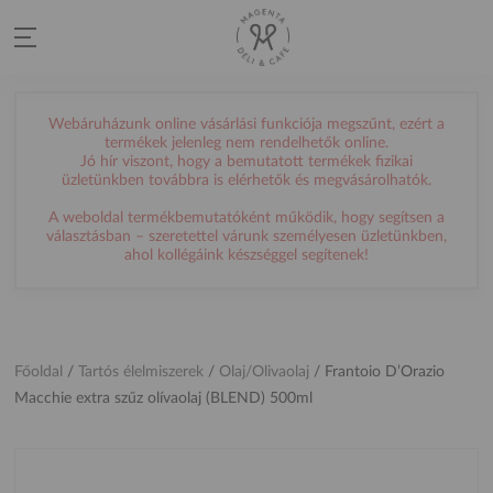
Webáruházunk online vásárlási funkciója megszűnt, ezért a
termékek jelenleg nem rendelhetők online.
Jó hír viszont, hogy a bemutatott termékek fizikai
üzletünkben továbbra is elérhetők és megvásárolhatók.
A weboldal termékbemutatóként működik, hogy segítsen a
választásban – szeretettel várunk személyesen üzletünkben,
ahol kollégáink készséggel segítenek!
Főoldal
/
Tartós élelmiszerek
/
Olaj/Olivaolaj
/
Frantoio D’Orazio
Macchie extra szűz olívaolaj (BLEND) 500ml