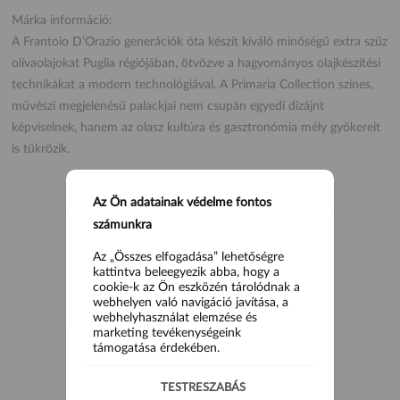
Márka információ:
A Frantoio D’Orazio generációk óta készít kiváló minőségű extra szűz
olívaolajokat Puglia régiójában, ötvözve a hagyományos olajkészítési
technikákat a modern technológiával. A Primaria Collection színes,
művészi megjelenésű palackjai nem csupán egyedi dizájnt
képviselnek, hanem az olasz kultúra és gasztronómia mély gyökereit
is tükrözik.
Az Ön adatainak védelme fontos
számunkra
Az „Összes elfogadása” lehetőségre
kattintva beleegyezik abba, hogy a
HASONLÓ TERMÉKEK
cookie-k az Ön eszközén tárolódnak a
webhelyen való navigáció javítása, a
webhelyhasználat elemzése és
marketing tevékenységeink
támogatása érdekében.
TESTRESZABÁS