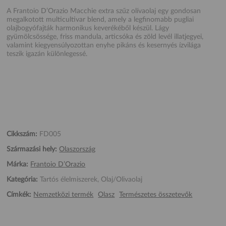
A Frantoio D’Orazio Macchie extra szűz olívaolaj egy gondosan
megalkotott multicultivar blend, amely a legfinomabb pugliai
olajbogyófajták harmonikus keverékéből készül. Lágy
gyümölcsössége, friss mandula, articsóka és zöld levél illatjegyei,
valamint kiegyensúlyozottan enyhe pikáns és kesernyés ízvilága
teszik igazán különlegessé.
Cikkszám:
FD005
Származási hely:
Olaszország
Márka:
Frantoio D’Orazio
Kategória:
Tartós élelmiszerek, Olaj/Olivaolaj
Címkék:
Nemzetközi termék
Olasz
Természetes összetevők