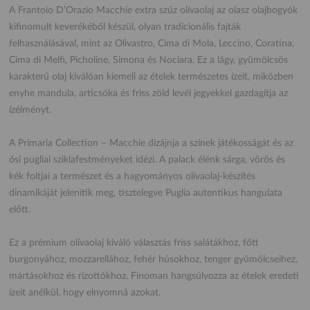
A Frantoio D’Orazio Macchie extra szűz olívaolaj az olasz olajbogyók
kifinomult keverékéből készül, olyan tradicionális fajták
felhasználásával, mint az Olivastro, Cima di Mola, Leccino, Coratina,
Cima di Melfi, Picholine, Simona és Nociara. Ez a lágy, gyümölcsös
karakterű olaj kiválóan kiemeli az ételek természetes ízeit, miközben
enyhe mandula, articsóka és friss zöld levél jegyekkel gazdagítja az
ízélményt.
A Primaria Collection – Macchie dizájnja a színek játékosságát és az
ősi pugliai sziklafestményeket idézi. A palack élénk sárga, vörös és
kék foltjai a természet és a hagyományos olívaolaj-készítés
dinamikáját jelenítik meg, tisztelegve Puglia autentikus hangulata
előtt.
Ez a prémium olívaolaj kiváló választás friss salátákhoz, főtt
burgonyához, mozzarellához, fehér húsokhoz, tenger gyümölcseihez,
mártásokhoz és rizottókhoz. Finoman hangsúlyozza az ételek eredeti
ízeit anélkül, hogy elnyomná azokat.