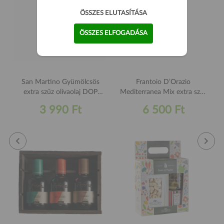
ÖSSZES ELUTASÍTÁSA
ÖSSZES ELFOGADÁSA
San Martino Gyümölcsös
Frantoio D’Orazio
extra szűz olívaolaj DOP
Mediterranea Mix extra szűz
250ml
olívaolaj (BLEND) 250ml
3 990 Ft
6 500 Ft