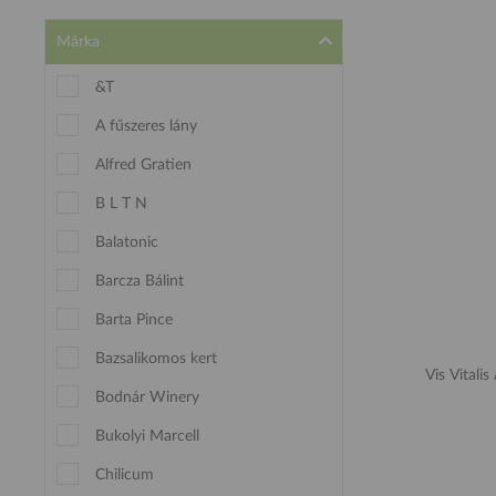
Márka
&T
A fűszeres lány
Alfred Gratien
B L T N
Balatonic
Barcza Bálint
Barta Pince
Bazsalikomos kert
Vis Vitali
Bodnár Winery
Bukolyi Marcell
Chilicum