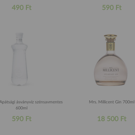
490 Ft
590 Ft
s Apátsági ásványvíz szénsavmentes
Mrs. Millicent Gin 700ml
600ml
590 Ft
18 500 Ft