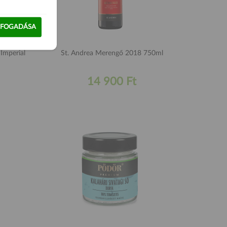
LFOGADÁSA
mperial
St. Andrea Merengő 2018 750ml
14 900 Ft