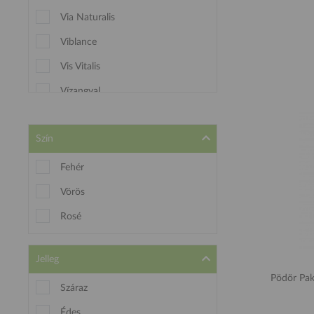
Via Naturalis
Viblance
Vis Vitalis
Vízangyal
Szín
Fehér
Vörös
Rosé
Jelleg
Pödör Paki
Száraz
Édes