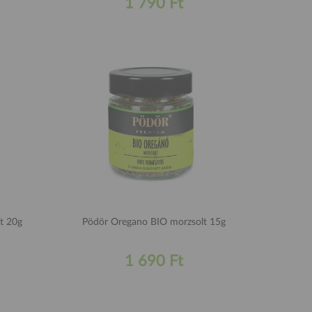
1 790 Ft
t 20g
Pödör Oregano BIO morzsolt 15g
1 690 Ft