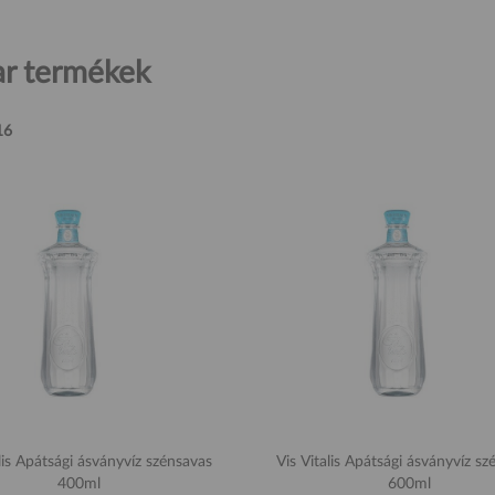
r termékek
16
lis Apátsági ásványvíz szénsavas
Vis Vitalis Apátsági ásványvíz s
400ml
600ml