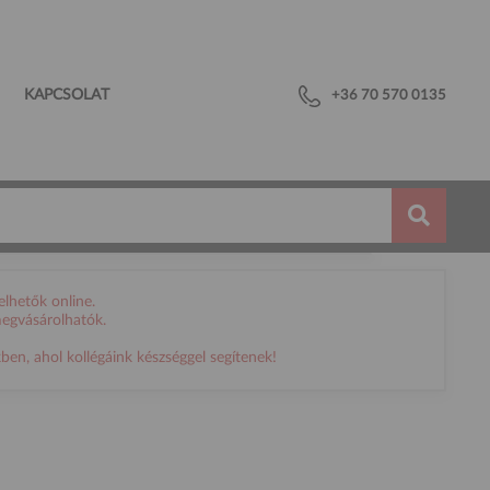
KAPCSOLAT
+36 70 570 0135
lhetők online.
megvásárolhatók.
en, ahol kollégáink készséggel segítenek!