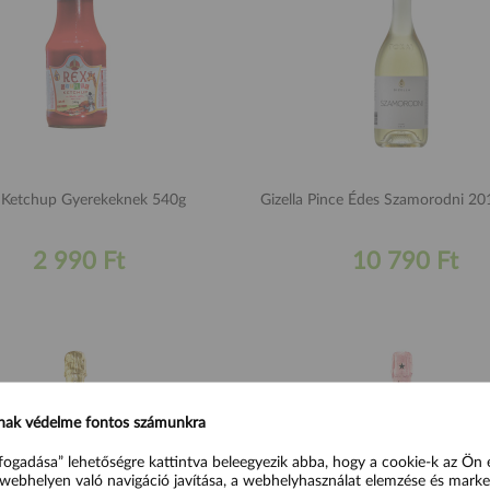
 Ketchup Gyerekeknek 540g
Gizella Pince Édes Szamorodni 2
2 990 Ft
10 790 Ft
nak védelme fontos számunkra
fogadása” lehetőségre kattintva beleegyezik abba, hogy a cookie-k az Ön
webhelyen való navigáció javítása, a webhelyhasználat elemzése és marke