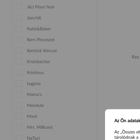
J&J Pinot Noir
Janchili
Katie&Baker
Kern Pincészet
Kertünk Kincsei
Rex
Kreinbacher
Kristinus
Legjava
Mama's
Mendula
Moet
Az Ön adatai
Mrs. Millicent
Az „Összes el
tárolódnak a 
NaTuri