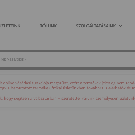
ÜZLETEINK
RÓLUNK
SZOLGÁLTATÁSAINK
online vásárlási funkciója megszűnt, ezért a termékek jelenleg nem rende
 hogy a bemutatott termékek fizikai üzletünkben továbbra is elérhetők és 
ogy segítsen a választásban – szeretettel várunk személyesen üzletünkb