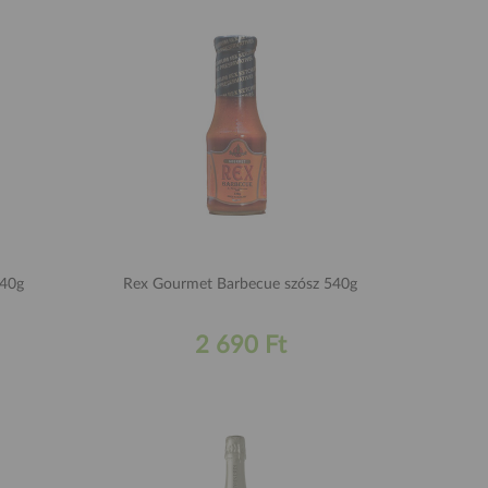
hup Cukormentes 540g
Rex Gourmet Barbecue szósz 540g
2 690 Ft