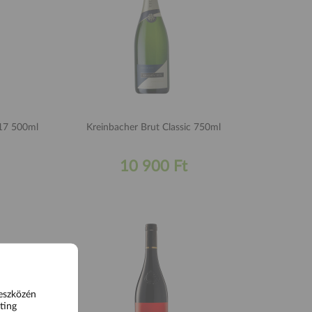
017 500ml
Kreinbacher Brut Classic 750ml
10 900 Ft
 eszközén
ting