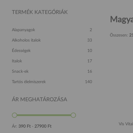
TERMÉK KATEGÓRIÁK
Magya
Alapanyagok
2
Összesen:
2
Alkoholos italok
33
Édességek
10
Italok
17
Snack-ek
16
Tartós élelmiszerek
140
ÁR MEGHATÁROZÁSA
Vis Vita
Ár:
390
Ft
-
27900
Ft