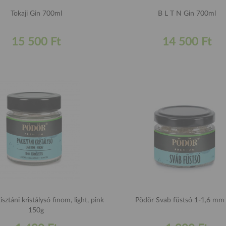
Tokaji Gin 700ml
B L T N Gin 700ml
15 500 Ft
14 500 Ft
sztáni kristálysó finom, light, pink
Pödör Svab füstsó 1-1,6 mm
150g