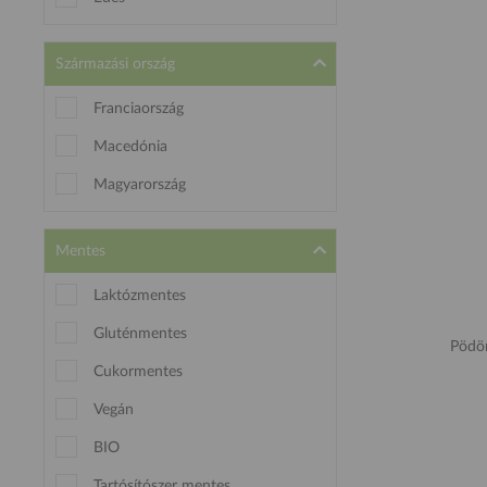
Származási ország
Franciaország
Macedónia
Magyarország
Mentes
Laktózmentes
Gluténmentes
Pödö
Cukormentes
Vegán
BIO
Tartósítószer mentes