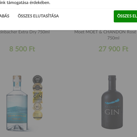
ink támogatása érdekében.
ABÁS
ÖSSZES ELUTASÍTÁSA
ÖSSZES E
einbacher Extra Dry 750ml
Moet MOËT & CHANDON Rosé I
750ml
8 500 Ft
27 900 Ft