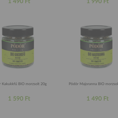
1 490 Ft
1 990 Ft
r Kakukkfű BIO morzsolt 20g
Pödör Majoranna BIO morzsol
1 590 Ft
1 490 Ft