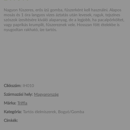
Nagyon fűszeres, erős ízű gomba, fűszerként kell használni. Alapos
mosás és 1 óra langyos vizes áztatás után levesek, raguk, tejszínes
szószok ízesítésére kiváló alapanyag, de a legjobb, ha pacalpörköltet,
vagy paprikás krumplit, fűszereznek vele. Hosszan főtt ételekbe is
nyugodtan rakható, íze tartós.
Cikkszám:
IH010
Származási hely:
Magyarország
Márka:
Triffla
Kategória:
Tartós élelmiszerek, Bogyó/Gomba
Címkék: