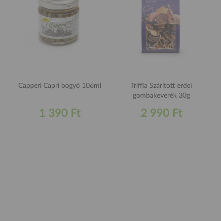
Capperi Capri bogyó 106ml
Triffla Szárított erdei
gombakeverék 30g
1 390 Ft
2 990 Ft