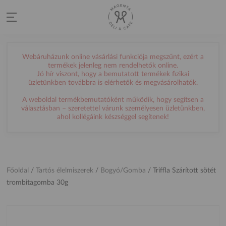
Webáruházunk online vásárlási funkciója megszűnt, ezért a
termékek jelenleg nem rendelhetők online.
Jó hír viszont, hogy a bemutatott termékek fizikai
üzletünkben továbbra is elérhetők és megvásárolhatók.
A weboldal termékbemutatóként működik, hogy segítsen a
választásban – szeretettel várunk személyesen üzletünkben,
ahol kollégáink készséggel segítenek!
Főoldal
/
Tartós élelmiszerek
/
Bogyó/Gomba
/
Triffla Szárított sötét
trombitagomba 30g