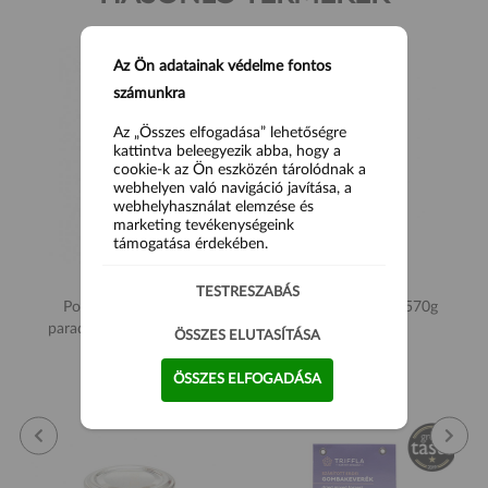
Az Ön adatainak védelme fontos
számunkra
Az „Összes elfogadása” lehetőségre
kattintva beleegyezik abba, hogy a
cookie-k az Ön eszközén tárolódnak a
webhelyen való navigáció javítása, a
webhelyhasználat elemzése és
marketing tevékenységeink
támogatása érdekében.
TESTRESZABÁS
Pomodorini Szárított
Daidone Zöld oliva 570g
paradicsom olajban 150g
ÖSSZES ELUTASÍTÁSA
3 490 Ft
8 500 Ft
ÖSSZES ELFOGADÁSA