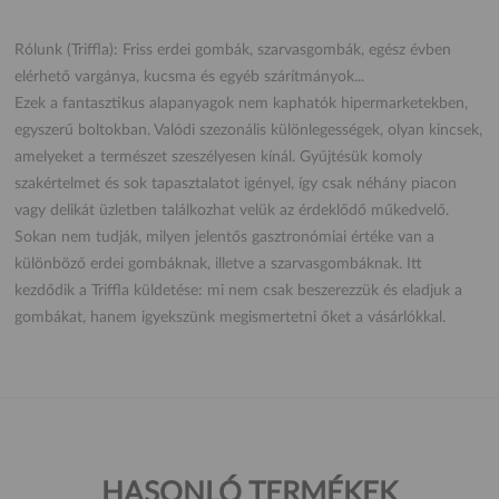
Rólunk (Triffla): Friss erdei gombák, szarvasgombák, egész évben
elérhető vargánya, kucsma és egyéb szárítmányok...
Ezek a fantasztikus alapanyagok nem kaphatók hipermarketekben,
egyszerű boltokban. Valódi szezonális különlegességek, olyan kincsek,
amelyeket a természet szeszélyesen kínál. Gyűjtésük komoly
szakértelmet és sok tapasztalatot igényel, így csak néhány piacon
vagy delikát üzletben találkozhat velük az érdeklődő műkedvelő.
Sokan nem tudják, milyen jelentős gasztronómiai értéke van a
különböző erdei gombáknak, illetve a szarvasgombáknak. Itt
kezdődik a Triffla küldetése: mi nem csak beszerezzük és eladjuk a
gombákat, hanem igyekszünk megismertetni őket a vásárlókkal.
HASONLÓ TERMÉKEK