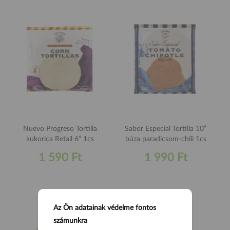
Nuevo Progreso Tortilla
Sabor Especial Tortilla 10”
kukorica Retail 6” 1cs
búza paradicsom-chili 1cs
1 590 Ft
1 990 Ft
Az Ön adatainak védelme fontos
számunkra