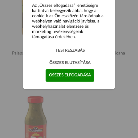
Az „Összes elfogadása” lehetőségre
kattintva beleegyezik abba, hogy a
cookie-k az Ön eszközén tárolódnak a
webhelyen való navigáció javítása, a
webhelyhasználat elemzése és
marketing tevékenységeink
támogatása érdekében.
TESTRESZABÁS
Palapa Cheddar Sajtszósz
La Costeña Salsa Mexicana
470g
250g
ÖSSZES ELUTASÍTÁSA
2 690 Ft
1 990 Ft
ÖSSZES ELFOGADÁSA