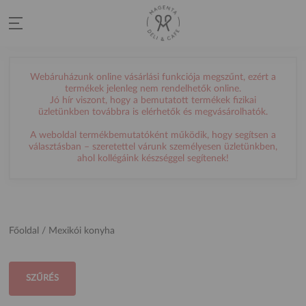
Webáruházunk online vásárlási funkciója megszűnt, ezért a
termékek jelenleg nem rendelhetők online.
Jó hír viszont, hogy a bemutatott termékek fizikai
üzletünkben továbbra is elérhetők és megvásárolhatók.
A weboldal termékbemutatóként működik, hogy segítsen a
választásban – szeretettel várunk személyesen üzletünkben,
ahol kollégáink készséggel segítenek!
Főoldal
/ Mexikói konyha
SZŰRÉS