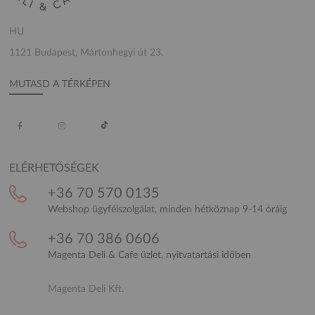
HU
1121 Budapest, Mártonhegyi út 23.
MUTASD A TÉRKÉPEN
ELÉRHETŐSÉGEK
+36 70 570 0135
Webshop ügyfélszolgálat, minden hétköznap 9-14 óráig
+36 70 386 0606
Magenta Deli & Cafe üzlet, nyitvatartási időben
Magenta Deli Kft.