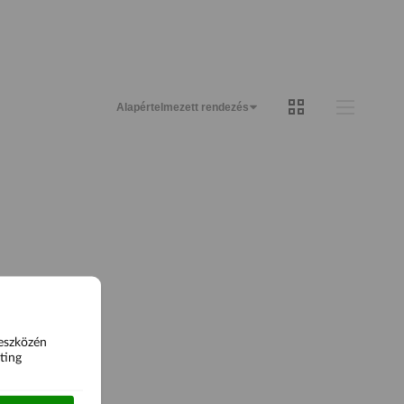
 eszközén
ting