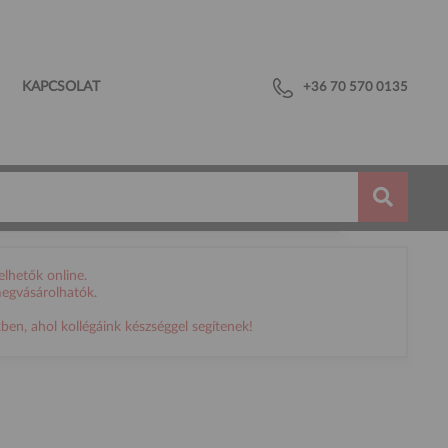
KAPCSOLAT
+36 70 570 0135
lhetők online.
megvásárolhatók.
en, ahol kollégáink készséggel segítenek!