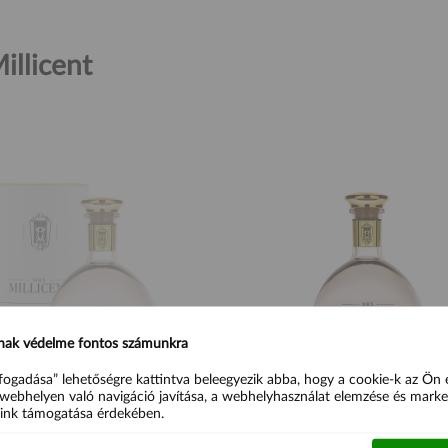
illicent
NINCS KÉSZLETEN
nak védelme fontos számunkra
fogadása” lehetőségre kattintva beleegyezik abba, hogy a cookie-k az Ön
webhelyen való navigáció javítása, a webhelyhasználat elemzése és marke
ink támogatása érdekében.
llicent Gin díszdobozban 700ml
Mrs. Millicent Gin 700ml