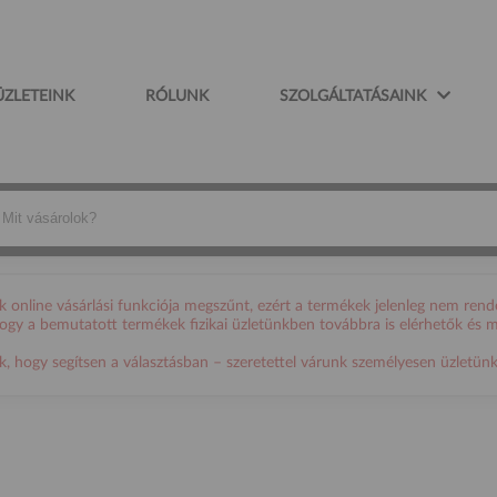
ÜZLETEINK
RÓLUNK
SZOLGÁLTATÁSAINK
online vásárlási funkciója megszűnt, ezért a termékek jelenleg nem rende
 hogy a bemutatott termékek fizikai üzletünkben továbbra is elérhetők és 
ogy segítsen a választásban – szeretettel várunk személyesen üzletünkb