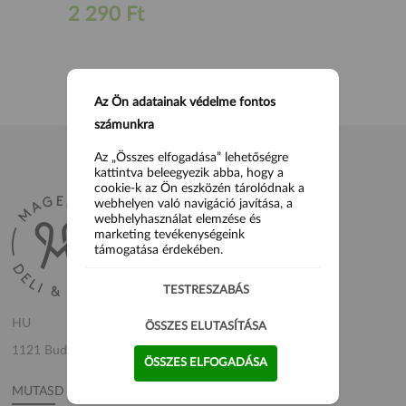
2 290 Ft
Az Ön adatainak védelme fontos
számunkra
Az „Összes elfogadása” lehetőségre
kattintva beleegyezik abba, hogy a
cookie-k az Ön eszközén tárolódnak a
webhelyen való navigáció javítása, a
webhelyhasználat elemzése és
marketing tevékenységeink
támogatása érdekében.
TESTRESZABÁS
HU
ÖSSZES ELUTASÍTÁSA
1121 Budapest, Mártonhegyi út 23.
ÖSSZES ELFOGADÁSA
MUTASD A TÉRKÉPEN