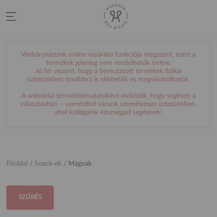
Webáruházunk online vásárlási funkciója megszűnt, ezért a
termékek jelenleg nem rendelhetők online.
Jó hír viszont, hogy a bemutatott termékek fizikai
üzletünkben továbbra is elérhetők és megvásárolhatók.
A weboldal termékbemutatóként működik, hogy segítsen a
választásban – szeretettel várunk személyesen üzletünkben,
ahol kollégáink készséggel segítenek!
Főoldal
/
Snack-ek
/
Magvak
SZŰRÉS