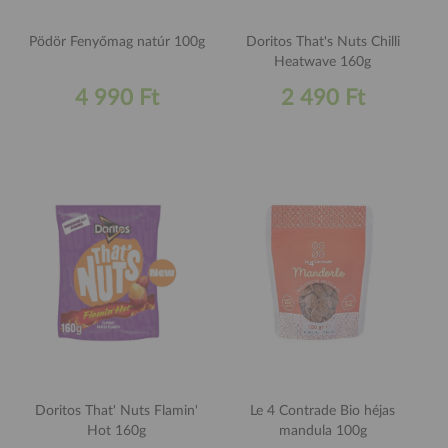
Pödör Fenyőmag natúr 100g
Doritos That's Nuts Chilli
Heatwave 160g
4 990 Ft
2 490 Ft
Doritos That' Nuts Flamin'
Le 4 Contrade Bio héjas
Hot 160g
mandula 100g