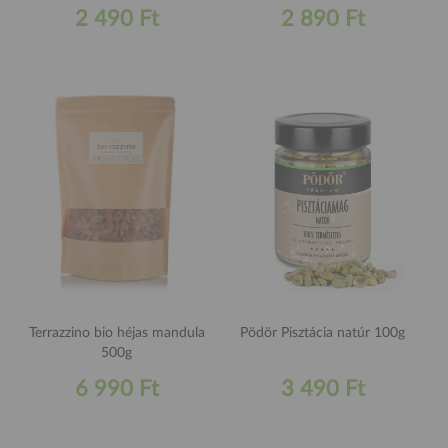
2 490 Ft
2 890 Ft
Terrazzino bio héjas mandula
Pödör Pisztácia natúr 100g
500g
6 990 Ft
3 490 Ft