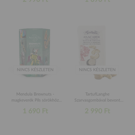
NINCS KÉSZLETEN
NINCS KÉSZLETEN
Mendula Brewnuts -
TartufLanghe
magkeverék Pils sörökhöz
Szarvasgombával bevont
120g
kesudió 50g
1 690 Ft
2 990 Ft