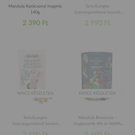
Mendula Karácsonyi magmix
TartufLanghe
140g
Szarvasgombával bevont
mandula 50g
2 390 Ft
2 990 Ft
NINCS KÉSZLETEN
NINCS KÉSZLETEN
TartufLanghe
Mendula Brewnuts -
Szarvasgombával bevont
magkeverék IPA és NEIPA
mogyoró 50g
sörökhöz 120g
2 990 Ft
1 690 Ft