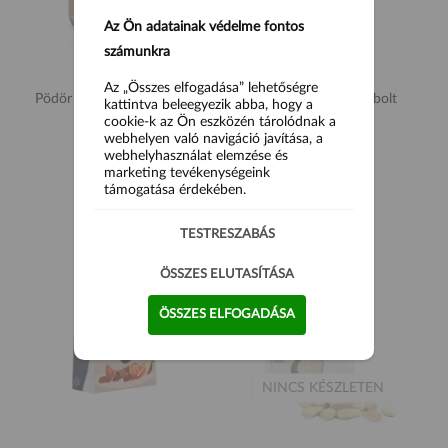
Az Ön adatainak védelme fontos
számunkra
Az „Összes elfogadása” lehetőségre
Pödör Piemonti mogyoró -
Pistacchio Sofì Darabolt
kattintva beleegyezik abba, hogy a
natúr 100g
pisztácia 100g
cookie-k az Ön eszközén tárolódnak a
webhelyen való navigáció javítása, a
2 990 Ft
4 990 Ft
webhelyhasználat elemzése és
marketing tevékenységeink
támogatása érdekében.
TESTRESZABÁS
ÖSSZES ELUTASÍTÁSA
ÖSSZES ELFOGADÁSA
NINCS KÉSZLETEN