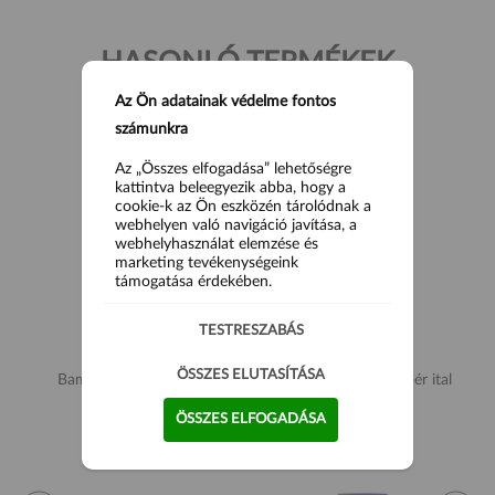
HASONLÓ TERMÉKEK
Az Ön adatainak védelme fontos
számunkra
Az „Összes elfogadása” lehetőségre
kattintva beleegyezik abba, hogy a
cookie-k az Ön eszközén tárolódnak a
webhelyen való navigáció javítása, a
webhelyhasználat elemzése és
marketing tevékenységeink
támogatása érdekében.
TESTRESZABÁS
ÖSSZES ELUTASÍTÁSA
Bambootree Kókuszvíz
Zuegg Citrom-gyömbér ital
1000ml
200ml
ÖSSZES ELFOGADÁSA
1 990 Ft
690 Ft