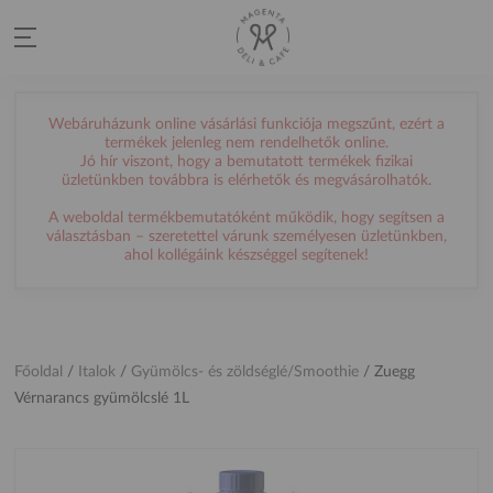
Webáruházunk online vásárlási funkciója megszűnt, ezért a
termékek jelenleg nem rendelhetők online.
Jó hír viszont, hogy a bemutatott termékek fizikai
üzletünkben továbbra is elérhetők és megvásárolhatók.
A weboldal termékbemutatóként működik, hogy segítsen a
választásban – szeretettel várunk személyesen üzletünkben,
ahol kollégáink készséggel segítenek!
Főoldal
/
Italok
/
Gyümölcs- és zöldséglé/Smoothie
/
Zuegg
Vérnarancs gyümölcslé 1L