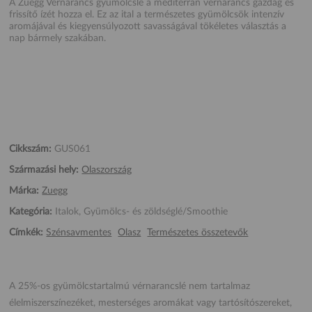
A Zuegg Vérnarancs gyümölcslé a mediterrán vérnarancs gazdag és
frissítő ízét hozza el. Ez az ital a természetes gyümölcsök intenzív
aromájával és kiegyensúlyozott savasságával tökéletes választás a
nap bármely szakában.
Cikkszám:
GUS061
Származási hely:
Olaszország
Márka:
Zuegg
Kategória:
Italok, Gyümölcs- és zöldséglé/Smoothie
Címkék:
Szénsavmentes
Olasz
Természetes összetevők
A 25%-os gyümölcstartalmú vérnarancslé nem tartalmaz
élelmiszerszínezéket, mesterséges aromákat vagy tartósítószereket,