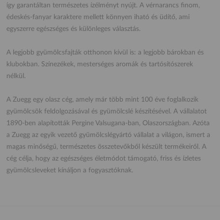
így garantáltan természetes ízélményt nyújt. A vérnarancs finom,
édeskés-fanyar karaktere mellett könnyen iható és üdítő, ami
egyszerre egészséges és különleges választás.
A legjobb gyümölcsfajták otthonon kívül is: a legjobb bárokban és
klubokban. Színezékek, mesterséges aromák és tartósítószerek
nélkül.
A Zuegg egy olasz cég, amely már több mint 100 éve foglalkozik
gyümölcsök feldolgozásával és gyümölcslé készítésével. A vállalatot
1890-ben alapították Pergine Valsugana-ban, Olaszországban. Azóta
a Zuegg az egyik vezető gyümölcslégyártó vállalat a világon, ismert a
magas minőségű, természetes összetevőkből készült termékeiről. A
cég célja, hogy az egészséges életmódot támogató, friss és ízletes
gyümölcsleveket kínáljon a fogyasztóknak.