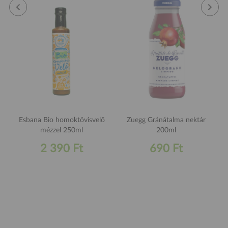
Esbana Bio homoktövisvelő
Zuegg Gránátalma nektár
mézzel 250ml
200ml
2 390 Ft
690 Ft