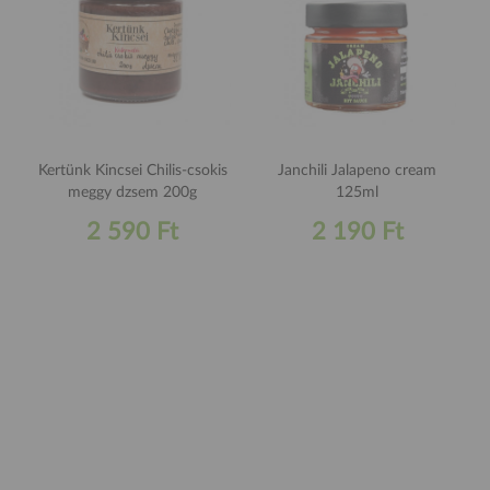
Kertünk Kincsei Chilis-csokis
Janchili Jalapeno cream
meggy dzsem 200g
125ml
2 590 Ft
2 190 Ft