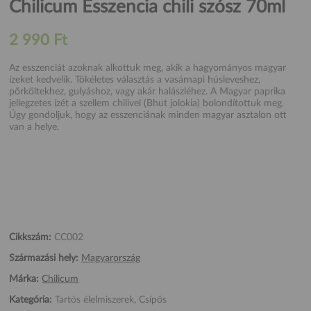
Chilicum Esszencia chili szósz 70ml
2 990 Ft
Az esszenciát azoknak alkottuk meg, akik a hagyományos magyar
ízeket kedvelik. Tökéletes választás a vasárnapi húsleveshez,
pörköltekhez, gulyáshoz, vagy akár halászléhez. A Magyar paprika
jellegzetes ízét a szellem chilivel (Bhut jolokia) bolondítottuk meg.
Úgy gondoljuk, hogy az esszenciának minden magyar asztalon ott
van a helye.
Cikkszám:
CC002
Származási hely:
Magyarország
Márka:
Chilicum
Kategória:
Tartós élelmiszerek, Csípős