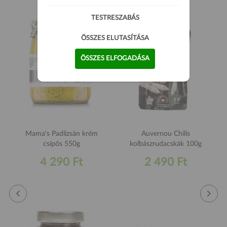
TESTRESZABÁS
ÖSSZES ELUTASÍTÁSA
ÖSSZES ELFOGADÁSA
Mama's Padlizsán krém
Auvernou Chilis
csípős 550g
kolbászrudacskák 100g
4 290 Ft
2 490 Ft