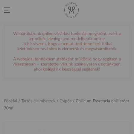
Webáruházunk online vásárlási funkciója megszűnt, ezért a
termékek jelenleg nem rendelhetők online.
Jó hír viszont, hogy a bemutatott termékek fizikai
üzletünkben továbbra is elérhetők és megvásárolhatók.
A weboldal termékbemutatóként működik, hogy segítsen a
választásban – szeretettel várunk személyesen üzletünkben,
ahol kollégáink készséggel segítenek!
Főoldal
/
Tartós élelmiszerek
/
Csípős
/
Chilicum Esszencia chili szósz
70ml