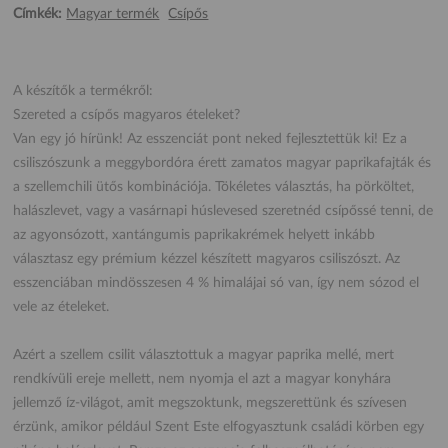
Címkék:
Magyar termék
Csípős
A készítők a termékről:
Szereted a csípős magyaros ételeket?
Van egy jó hírünk! Az esszenciát pont neked fejlesztettük ki! Ez a
csiliszószunk a meggybordóra érett zamatos magyar paprikafajták és
a szellemchili ütős kombinációja. Tökéletes választás, ha pörköltet,
halászlevet, vagy a vasárnapi húslevesed szeretnéd csípőssé tenni, de
az agyonsózott, xantángumis paprikakrémek helyett inkább
választasz egy prémium kézzel készített magyaros csiliszószt. Az
esszenciában mindösszesen 4 % himalájai só van, így nem sózod el
vele az ételeket.
Azért a szellem csilit választottuk a magyar paprika mellé, mert
rendkívüli ereje mellett, nem nyomja el azt a magyar konyhára
jellemző íz-világot, amit megszoktunk, megszerettünk és szívesen
érzünk, amikor például Szent Este elfogyasztunk családi körben egy