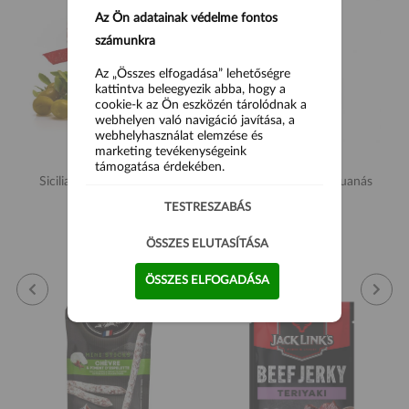
Az Ön adatainak védelme fontos
számunkra
Az „Összes elfogadása” lehetőségre
kattintva beleegyezik abba, hogy a
cookie-k az Ön eszközén tárolódnak a
webhelyen való navigáció javítása, a
webhelyhasználat elemzése és
marketing tevékenységeink
támogatása érdekében.
Siciliatentazioni Zöld olíva
Chilicum Illegal-Marijuanás
pástétom 180g
chili szósz 70ml
TESTRESZABÁS
2 990 Ft
2 690 Ft
ÖSSZES ELUTASÍTÁSA
ÖSSZES ELFOGADÁSA