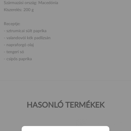
Származási ország: Macedónia
Kiszerelés: 200 g
Receptje:
- sztrumicai sült paprika
- valandovói kék padlizsán
- napraforgó olaj
- tengeri só
- csípős paprika
HASONLÓ TERMÉKEK