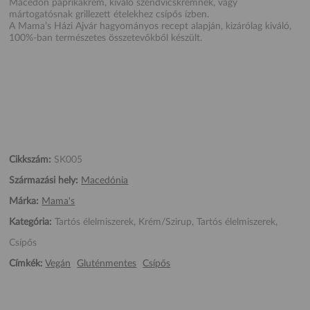
Macedón paprikakrém, kiváló szendvicskrémnek, vagy
mártogatósnak grillezett ételekhez csípős ízben.
A Mama’s Házi Ajvár hagyományos recept alapján, kizárólag kiváló,
100%-ban természetes összetevőkből készült.
Cikkszám:
SK005
Származási hely:
Macedónia
Márka:
Mama's
Kategória:
Tartós élelmiszerek, Krém/Szirup, Tartós élelmiszerek,
Csípős
Címkék:
Vegán
Gluténmentes
Csípős