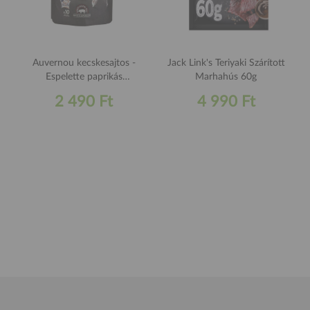
Auvernou kecskesajtos -
Jack Link's Teriyaki Szárított
Espelette paprikás
Marhahús 60g
kolbászrudacskák 100g
2 490 Ft
4 990 Ft