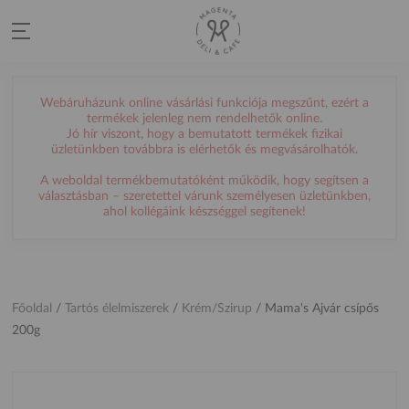
Webáruházunk online vásárlási funkciója megszűnt, ezért a
termékek jelenleg nem rendelhetők online.
Jó hír viszont, hogy a bemutatott termékek fizikai
üzletünkben továbbra is elérhetők és megvásárolhatók.
A weboldal termékbemutatóként működik, hogy segítsen a
választásban – szeretettel várunk személyesen üzletünkben,
ahol kollégáink készséggel segítenek!
Főoldal
/
Tartós élelmiszerek
/
Krém/Szirup
/
Mama's Ajvár csípős
200g