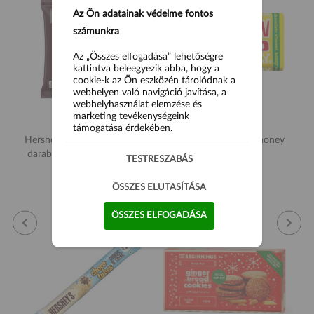
Az Ön adatainak védelme fontos
számunkra
Az „Összes elfogadása” lehetőségre
kattintva beleegyezik abba, hogy a
cookie-k az Ön eszközén tárolódnak a
webhelyen való navigáció javítása, a
webhelyhasználat elemzése és
marketing tevékenységeink
támogatása érdekében.
Hershey's Bark tejcsokoládé
Tony's milk almond honey
darabok mandulával és sós
nougat 180g
TESTRESZABÁS
pereccel 87g
3 990 Ft
3 890 Ft
ÖSSZES ELUTASÍTÁSA
ÖSSZES ELFOGADÁSA