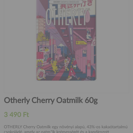
Otherly Cherry Oatmilk 60g
3 490 Ft
OTHERLY Cherry Oatmilk egy növényi alapú, 43%-os kakaótartalmú
csokoládé, amely az oatm*lk krémességét és a kandírozott