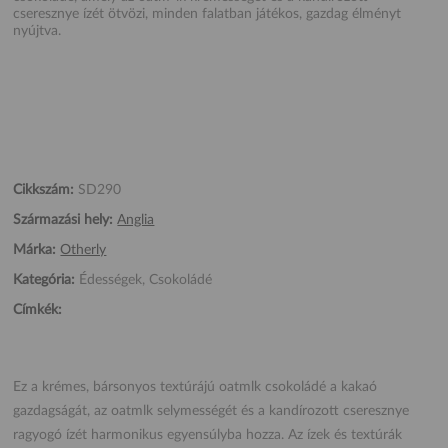
cseresznye ízét ötvözi, minden falatban játékos, gazdag élményt
nyújtva.
Cikkszám:
SD290
Származási hely:
Anglia
Márka:
Otherly
Kategória:
Édességek, Csokoládé
Címkék:
Ez a krémes, bársonyos textúrájú oatmlk csokoládé a kakaó
gazdagságát, az oatmlk selymességét és a kandírozott cseresznye
ragyogó ízét harmonikus egyensúlyba hozza. Az ízek és textúrák