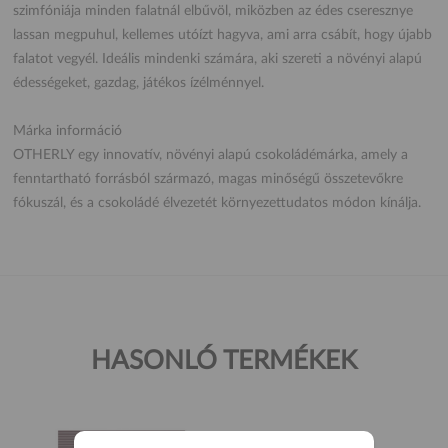
szimfóniája minden falatnál elbűvöl, miközben az édes cseresznye
lassan megpuhul, kellemes utóízt hagyva, ami arra csábít, hogy újabb
falatot vegyél. Ideális mindenki számára, aki szereti a növényi alapú
édességeket, gazdag, játékos ízélménnyel.
Márka információ
OTHERLY egy innovatív, növényi alapú csokoládémárka, amely a
fenntartható forrásból származó, magas minőségű összetevőkre
fókuszál, és a csokoládé élvezetét környezettudatos módon kínálja.
HASONLÓ TERMÉKEK