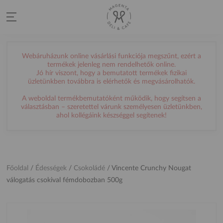
Webáruházunk online vásárlási funkciója megszűnt, ezért a
termékek jelenleg nem rendelhetők online.
Jó hír viszont, hogy a bemutatott termékek fizikai
üzletünkben továbbra is elérhetők és megvásárolhatók.
A weboldal termékbemutatóként működik, hogy segítsen a
választásban – szeretettel várunk személyesen üzletünkben,
ahol kollégáink készséggel segítenek!
Főoldal
/
Édességek
/
Csokoládé
/
Vincente Crunchy Nougat
válogatás csokival fémdobozban 500g