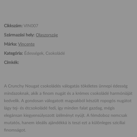
Cikkszám:
VIN007
Származási hely:
Olaszország
Márka:
Vincente
Kategória:
Édességek, Csokoládé
Címkék:
A Crunchy Nougat csokoládés válogatás tökéletes ünnepi édesség
mindazoknak, akik a finom nugát és a krémes csokoládé harmóniáját
kedvelik. A gondosan válogatott magvakból készült ropogós nugátot
lágy tej- és étcsokoládé fedi, így minden falat gazdag, mégis
elegánsan kiegyensúlyozott ízélményt nyújt. A fémdoboz nemcsak
mutatós, hanem ideális ajándékká is teszi ezt a különleges szicíliai
finomságot.