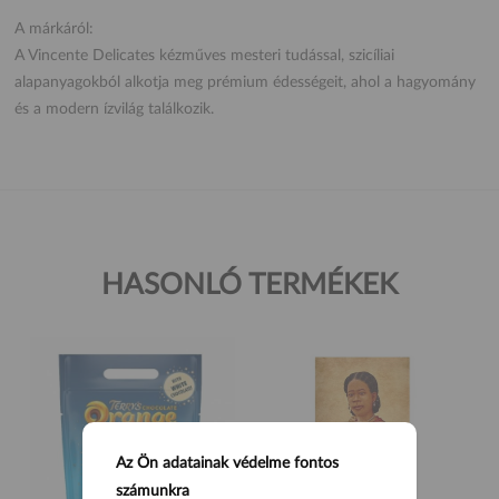
A márkáról:
A Vincente Delicates kézműves mesteri tudással, szicíliai
alapanyagokból alkotja meg prémium édességeit, ahol a hagyomány
és a modern ízvilág találkozik.
HASONLÓ TERMÉKEK
Az Ön adatainak védelme fontos
számunkra