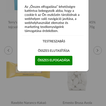
Az „Összes elfogadása” lehetőségre
kattintva beleegyezik abba, hogy a
cookie-k az Ön eszközén tárolódnak a
webhelyen való navigáció javítása, a
Terry's Segsations narancsos
Menakao Csokoládé 45%
webhelyhasználat elemzése és
marketing tevékenységeink
tejcsokoládé válogatás 300g
Madagascan vanília 70g
támogatása érdekében.
5 990 Ft
3 090 Ft
TESTRESZABÁS
ÖSSZES ELUTASÍTÁSA
ÖSSZES ELFOGADÁSA
Rawbite Narancs-Kakaó
Ernesto Brusa Avola