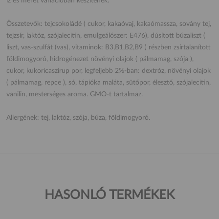
íz és méret variációban készítenek.
Összetevők: tejcsokoládé ( cukor, kakaóvaj, kakaómassza, sovány tej,
tejzsír, laktóz, szójalecitin, emulgeálószer: E476), dúsított búzaliszt (
liszt, vas-szulfát (vas), vitaminok: B3,B1,B2,B9 ) részben zsírtalanított
földimogyoró, hidrogénezet növényi olajok ( pálmamag, szója ),
cukor, kukoricaszirup por, legfeljebb 2%-ban: dextróz, növényi olajok
( pálmamag, repce ), só, tápióka maláta, sütőpor, élesztő, szójalecitin,
vanilin, mesterséges aroma. GMO-t tartalmaz.
Allergének: tej, laktóz, szója, búza, földimogyoró.
HASONLÓ TERMÉKEK