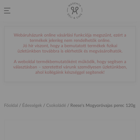
Webáruházunk online vásárlási funkciója megszűnt, ezért a
termékek jelenleg nem rendelhetők online.
Jó hír viszont, hogy a bemutatott termékek fizikai
üzletünkben továbbra is elérhetők és megvásárolhatók.
A weboldal termékbemutatóként működik, hogy segítsen a
választásban – szeretettel várunk személyesen üzletünkben,
ahol kollégáink készséggel segítenek!
Főoldal
/
Édességek
/
Csokoládé
/
Reese's Mogyoróvajas perec 120g