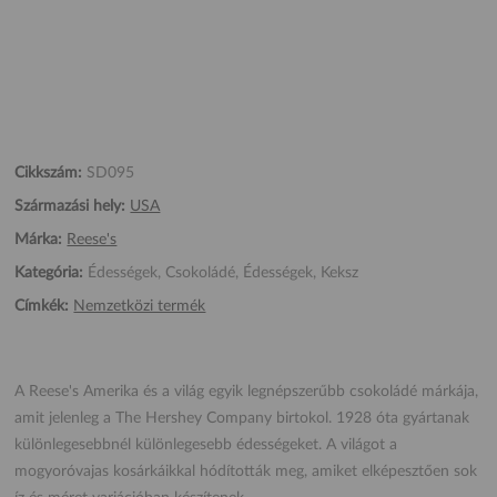
Cikkszám:
SD095
Származási hely:
USA
Márka:
Reese's
Kategória:
Édességek, Csokoládé, Édességek, Keksz
Címkék:
Nemzetközi termék
A Reese's Amerika és a világ egyik legnépszerűbb csokoládé márkája,
amit jelenleg a The Hershey Company birtokol. 1928 óta gyártanak
különlegesebbnél különlegesebb édességeket. A világot a
mogyoróvajas kosárkáikkal hódították meg, amiket elképesztően sok