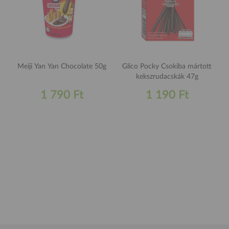
Meiji Yan Yan Chocolate 50g
Glico Pocky Csokiba mártott
kekszrudacskák 47g
1 790 Ft
1 190 Ft