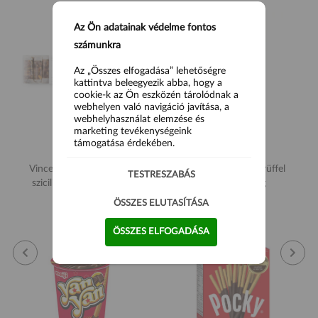
Az Ön adatainak védelme fontos
számunkra
Az „Összes elfogadása” lehetőségre
kattintva beleegyezik abba, hogy a
cookie-k az Ön eszközén tárolódnak a
webhelyen való navigáció javítása, a
webhelyhasználat elemzése és
marketing tevékenységeink
támogatása érdekében.
Vincente Crunchy Nougat
Terry's Narancsos Trüffel
TESTRESZABÁS
sziciliai mogyoróval 200g
csokoládé 200g
ÖSSZES ELUTASÍTÁSA
6 900 Ft
5 900 Ft
ÖSSZES ELFOGADÁSA