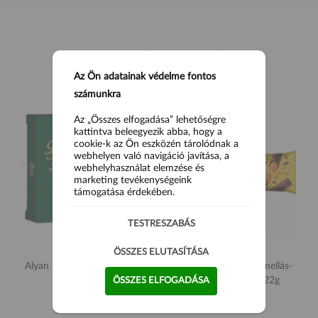
HASONLÓ TERMÉKEK
Az Ön adatainak védelme fontos
számunkra
Az „Összes elfogadása” lehetőségre
kattintva beleegyezik abba, hogy a
cookie-k az Ön eszközén tárolódnak a
webhelyen való navigáció javítása, a
webhelyhasználat elemzése és
marketing tevékenységeink
támogatása érdekében.
TESTRESZABÁS
ÖSSZES ELUTASÍTÁSA
Alyan Dubai pisztáciás csoki
Twix Wafer Roll karamellás-
100g
csokoládés roletti 22g
ÖSSZES ELFOGADÁSA
3 990 Ft
690 Ft