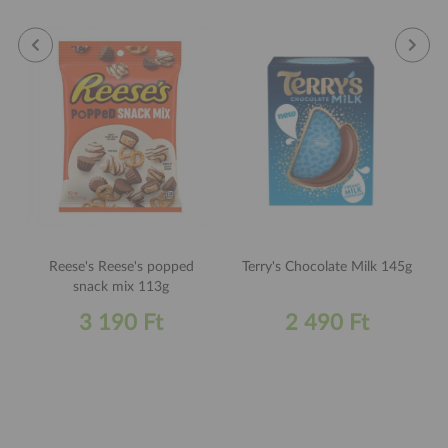
Reese's Reese's popped
Terry's Chocolate Milk 145g
snack mix 113g
3 190 Ft
2 490 Ft