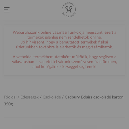
Webáruházunk online vásárlási funkciója megszűnt, ezért a
termékek jelenleg nem rendelhetők online.
Jó hír viszont, hogy a bemutatott termékek fizikai
üzletünkben továbbra is elérhetők és megvásárolhatók.
A weboldal termékbemutatóként működik, hogy segítsen a
választásban – szeretettel várunk személyesen üzletünkben,
ahol kollégáink készséggel segítenek!
Főoldal
/
Édességek
/
Csokoládé
/
Cadbury Eclairs csokoládé karton
350g