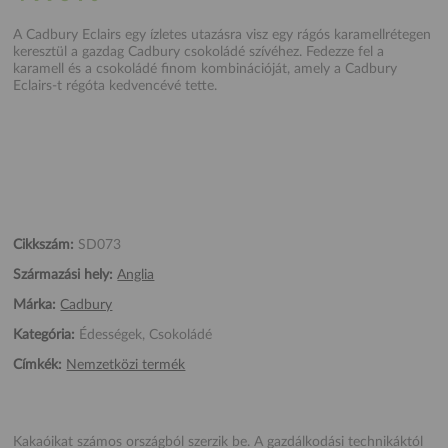
A Cadbury Eclairs egy ízletes utazásra visz egy rágós karamellrétegen
keresztül a gazdag Cadbury csokoládé szívéhez. Fedezze fel a
karamell és a csokoládé finom kombinációját, amely a Cadbury
Eclairs-t régóta kedvencévé tette.
Cikkszám:
SD073
Származási hely:
Anglia
Márka:
Cadbury
Kategória:
Édességek, Csokoládé
Címkék:
Nemzetközi termék
Kakaóikat számos országból szerzik be. A gazdálkodási technikáktól