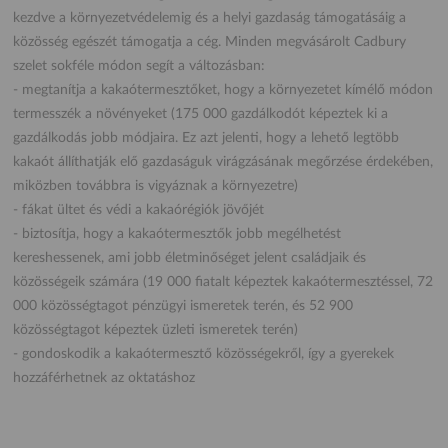
kezdve a környezetvédelemig és a helyi gazdaság támogatásáig a
közösség egészét támogatja a cég. Minden megvásárolt Cadbury
szelet sokféle módon segít a változásban:
- megtanítja a kakaótermesztőket, hogy a környezetet kímélő módon
termesszék a növényeket (175 000 gazdálkodót képeztek ki a
gazdálkodás jobb módjaira. Ez azt jelenti, hogy a lehető legtöbb
kakaót állíthatják elő gazdaságuk virágzásának megőrzése érdekében,
miközben továbbra is vigyáznak a környezetre)
- fákat ültet és védi a kakaórégiók jövőjét
- biztosítja, hogy a kakaótermesztők jobb megélhetést
kereshessenek, ami jobb életminőséget jelent családjaik és
közösségeik számára (19 000 fiatalt képeztek kakaótermesztéssel, 72
000 közösségtagot pénzügyi ismeretek terén, és 52 900
közösségtagot képeztek üzleti ismeretek terén)
- gondoskodik a kakaótermesztő közösségekről, így a gyerekek
hozzáférhetnek az oktatáshoz