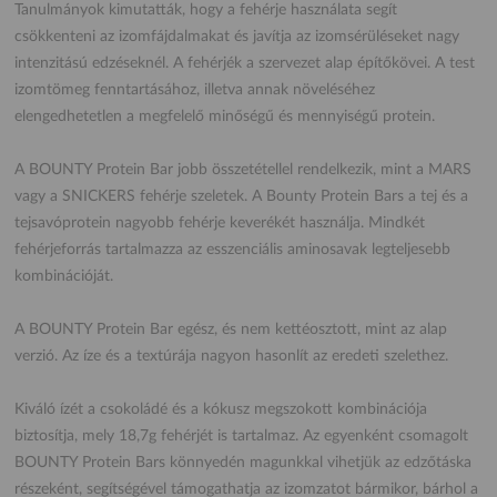
Tanulmányok kimutatták, hogy a fehérje használata segít
csökkenteni az izomfájdalmakat és javítja az izomsérüléseket nagy
intenzitású edzéseknél. A fehérjék a szervezet alap építőkövei. A test
izomtömeg fenntartásához, illetva annak növeléséhez
elengedhetetlen a megfelelő minőségű és mennyiségű protein.
A BOUNTY Protein Bar jobb összetétellel rendelkezik, mint a MARS
vagy a SNICKERS fehérje szeletek. A Bounty Protein Bars a tej és a
tejsavóprotein nagyobb fehérje keverékét használja. Mindkét
fehérjeforrás tartalmazza az esszenciális aminosavak legteljesebb
kombinációját.
A BOUNTY Protein Bar egész, és nem kettéosztott, mint az alap
verzió. Az íze és a textúrája nagyon hasonlít az eredeti szelethez.
Kiváló ízét a csokoládé és a kókusz megszokott kombinációja
biztosítja, mely 18,7g fehérjét is tartalmaz. Az egyenként csomagolt
BOUNTY Protein Bars könnyedén magunkkal vihetjük az edzőtáska
részeként, segítségével támogathatja az izomzatot bármikor, bárhol a