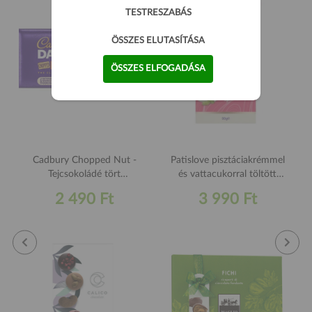
TESTRESZABÁS
ÖSSZES ELUTASÍTÁSA
ÖSSZES ELFOGADÁSA
Cadbury Chopped Nut -
Patislove pisztáciakrémmel
Tejcsokoládé tört
és vattacukorral töltött
mogyoróval 95g
Dubai fehér csokoládé 90g
2 490 Ft
3 990 Ft