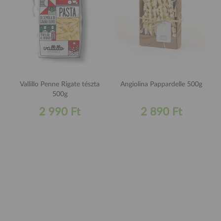
Vallillo Penne Rigate tészta
Angiolina Pappardelle 500g
500g
2 990 Ft
2 890 Ft