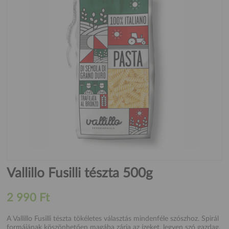
Vallillo Fusilli tészta 500g
2 990 Ft
A Vallillo Fusilli tészta tökéletes választás mindenféle szószhoz. Spirál
formájának köszönhetően magába zárja az ízeket, legyen szó gazdag,