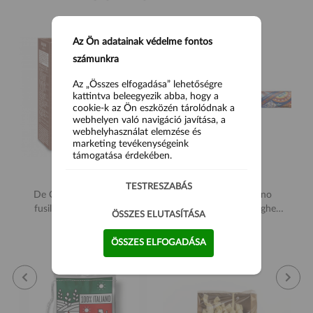
Az Ön adatainak védelme fontos
számunkra
Az „Összes elfogadása” lehetőségre
kattintva beleegyezik abba, hogy a
cookie-k az Ön eszközén tárolódnak a
webhelyen való navigáció javítása, a
webhelyhasználat elemzése és
marketing tevékenységeink
támogatása érdekében.
TESTRESZABÁS
De Cecco teljes kiőrlésű
Pastificio di Martino
fusili tészta Nr. 34 500g
Dolce&Gabbana Spaghetti
ÖSSZES ELUTASÍTÁSA
Lunghi tészta 1000g
1 590 Ft
6 900 Ft
ÖSSZES ELFOGADÁSA