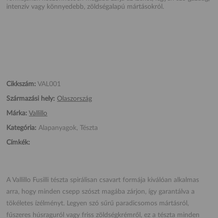
intenzív vagy könnyedebb, zöldségalapú mártásokról.
Cikkszám:
VAL001
Származási hely:
Olaszország
Márka:
Vallillo
Kategória:
Alapanyagok, Tészta
Címkék:
A Vallillo Fusilli tészta spirálisan csavart formája kiválóan alkalmas
arra, hogy minden csepp szószt magába zárjon, így garantálva a
tökéletes ízélményt. Legyen szó sűrű paradicsomos mártásról,
fűszeres húsraguról vagy friss zöldségkrémről, ez a tészta minden