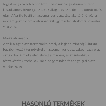
fogást még élvezetesebbé tesz. Kiváló minőségű durum búzából
készül, amely biztosítja az ideális állagot és az al dente textúrát főzés
után. A Vallillo Fusilli a hagyományos olasz tésztakultúrát ötvözi a
modern gasztronómiai elvárásokkal, így minden alkalomra tökéletes
választás.
Márkainformáció:
A Vallillo egy olasz tésztamárka, amely a legjobb minőségű durum
búzából készült termékeivel a hagyományos olasz ízeket hozza el az
asztalodra. A márka elkötelezett a minőség és az autentikus
tésztakészítési technikák iránt, hogy minden falat egy igazi olasz
élmény legyen.
HASONLÓ TERMÉKEK