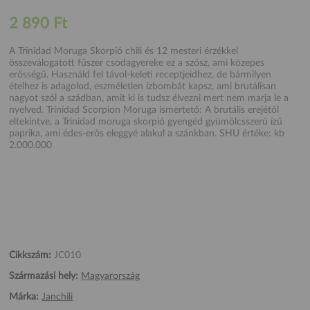
2 890 Ft
A Trinidad Moruga Skorpió chili és 12 mesteri érzékkel
összeválogatott fűszer csodagyereke ez a szósz, ami közepes
erősségű. Használd fel távol-keleti receptjeidhez, de bármilyen
ételhez is adagolod, eszméletlen ízbombát kapsz, ami brutálisan
nagyot szól a szádban, amit ki is tudsz élvezni mert nem marja le a
nyelved. Trinidad Scorpion Moruga ismertető: A brutális erejétől
eltekintve, a Trinidad moruga skorpió gyengéd gyümölcsszerű ízű
paprika, ami édes-erős eleggyé alakul a szánkban. SHU értéke: kb
2.000.000
Cikkszám:
JC010
Származási hely:
Magyarország
Márka:
Janchili