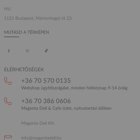
HU
1121 Budapest, Mártonhegyi út 23.
MUTASD A TÉRKÉPEN
ELÉRHETŐSÉGEK
+36 70 570 0135
Webshop ügyfélszolgálat, minden hétköznap 9-14 óráig
+36 70 386 0606
Magenta Deli & Cafe üzlet, nyitvatartási időben
Magenta Deli Kft.
info@magentadeli.hu