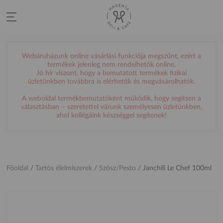
Webáruházunk online vásárlási funkciója megszűnt, ezért a
termékek jelenleg nem rendelhetők online.
Jó hír viszont, hogy a bemutatott termékek fizikai
üzletünkben továbbra is elérhetők és megvásárolhatók.
A weboldal termékbemutatóként működik, hogy segítsen a
választásban – szeretettel várunk személyesen üzletünkben,
ahol kollégáink készséggel segítenek!
Főoldal
/
Tartós élelmiszerek
/
Szósz/Pesto
/
Janchili Le Chef 100ml