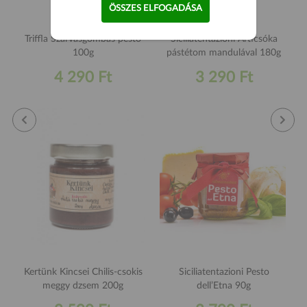
ÖSSZES ELFOGADÁSA
Triffla Szarvasgombás pesto
Siciliatentazioni Articsóka
100g
pástétom mandulával 180g
4 290 Ft
3 290 Ft
Kertünk Kincsei Chilis-csokis
Siciliatentazioni Pesto
meggy dzsem 200g
dell’Etna 90g