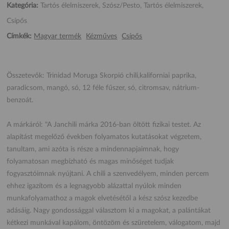
Kategória:
Tartós élelmiszerek, Szósz/Pesto, Tartós élelmiszerek,
Csípős
Címkék:
Magyar termék
Kézműves
Csípős
Összetevők: Trinidad Moruga Skorpió chili,kaliforniai paprika,
paradicsom, mangó, só, 12 féle fűszer, só, citromsav, nátrium-
benzoát.
A márkáról: "A Janchili márka 2016-ban öltött fizikai testet. Az
alapítást megelőző években folyamatos kutatásokat végzetem,
tanultam, ami azóta is része a mindennapjaimnak, hogy
folyamatosan megbízható és magas minőséget tudjak
fogyasztóimnak nyújtani. A chili a szenvedélyem, minden percem
ehhez igazítom és a legnagyobb alázattal nyúlok minden
munkafolyamathoz a magok elvetésétől a kész szósz kezedbe
adásáig. Nagy gondossággal választom ki a magokat, a palántákat
kétkezi munkával kapálom, öntözöm és szüretelem, válogatom, majd