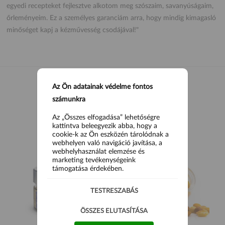
egyedi recepteket fejlesztve alkotom meg szószaim, savanyúságaim,
őrleményeim. Ez a személyes garanciám arra, hogy mindig kimagasló
minőséget kapj a kézművesség csodájával!"
Az Ön adatainak védelme fontos
számunkra
HASONLÓ TERMÉKEK
Az „Összes elfogadása” lehetőségre
kattintva beleegyezik abba, hogy a
cookie-k az Ön eszközén tárolódnak a
webhelyen való navigáció javítása, a
webhelyhasználat elemzése és
marketing tevékenységeink
támogatása érdekében.
TESTRESZABÁS
ÖSSZES ELUTASÍTÁSA