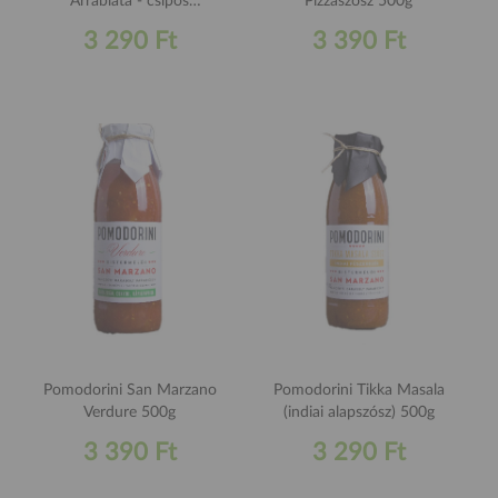
Arrabiata - csípős
Pizzaszósz 500g
paradicsomszósz 500g
3 290 Ft
3 390 Ft
Pomodorini San Marzano
Pomodorini Tikka Masala
Verdure 500g
(indiai alapszósz) 500g
3 390 Ft
3 290 Ft