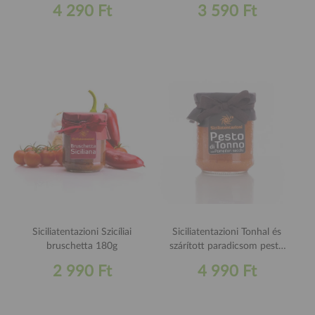
4 290 Ft
3 590 Ft
Siciliatentazioni Szicíliai
Siciliatentazioni Tonhal és
bruschetta 180g
szárított paradicsom pesto
180g
2 990 Ft
4 990 Ft