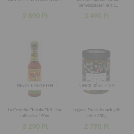
természetesen érlelt
szójaszósz 250ml
2 890 Ft
3 490 Ft
NINCS KÉSZLETEN
NINCS KÉSZLETEN
La Costeña Cholula Chili-Lime
Legjava Dupla barack grill
chili szósz 150ml
szósz 350g
3 290 Ft
2 790 Ft