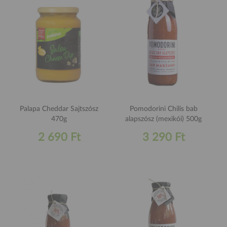
Palapa Cheddar Sajtszósz
Pomodorini Chilis bab
470g
alapszósz (mexikói) 500g
2 690 Ft
3 290 Ft