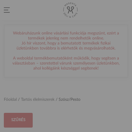
Webáruházunk online vásárlási funkciója megszűnt, ezért a
termékek jelenleg nem rendelhetők online.
Jó hír viszont, hogy a bemutatott termékek fizikai
üzletünkben továbbra is elérhetők és megvásárolhatók.
A weboldal termékbemutatóként működik, hogy segítsen a
választásban – szeretettel várunk személyesen üzletünkben,
ahol kollégáink készséggel segítenek!
Főoldal
/
Tartós élelmiszerek
/
Szósz/Pesto
SZŰRÉS