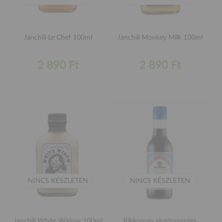
Janchili Le Chef 100ml
Janchili Monkey Milk 100ml
2 890 Ft
2 890 Ft
NINCS KÉSZLETEN
NINCS KÉSZLETEN
Janchili White Widow 100ml
Kikkoman gluténmentes