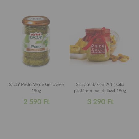
Sacla' Pesto Verde Genovese
Siciliatentazioni Articsóka
190g
pástétom mandulával 180g
2 590 Ft
3 290 Ft