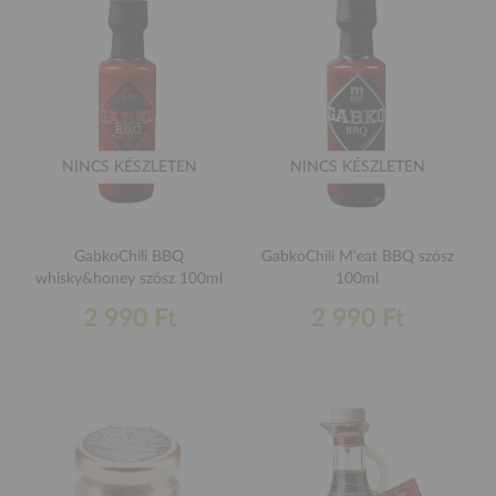
NINCS KÉSZLETEN
NINCS KÉSZLETEN
GabkoChili BBQ
GabkoChili M'eat BBQ szósz
whisky&honey szósz 100ml
100ml
2 990 Ft
2 990 Ft