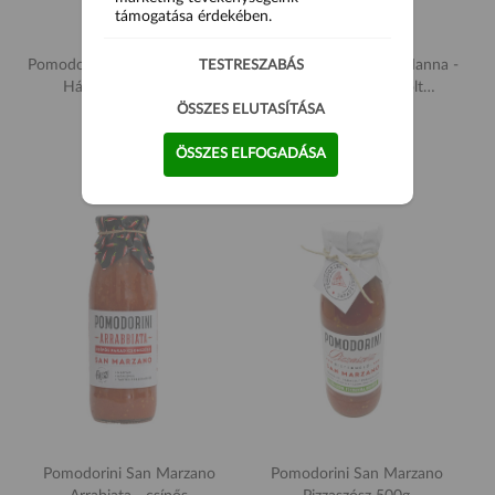
támogatása érdekében.
Pomodorini Mennyei Manna -
Pomodorini Mennyei Manna -
TESTRESZABÁS
Hámozott, darabolt
Hámozott, darabolt
paradicsom fűszerekkel 700g
paradicsom fűszerekkel 500g
ÖSSZES ELUTASÍTÁSA
3 690 Ft
3 390 Ft
ÖSSZES ELFOGADÁSA
Pomodorini San Marzano
Pomodorini San Marzano