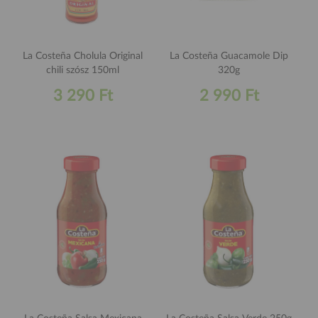
La Costeña Cholula Original
La Costeña Guacamole Dip
chili szósz 150ml
320g
3 290 Ft
2 990 Ft