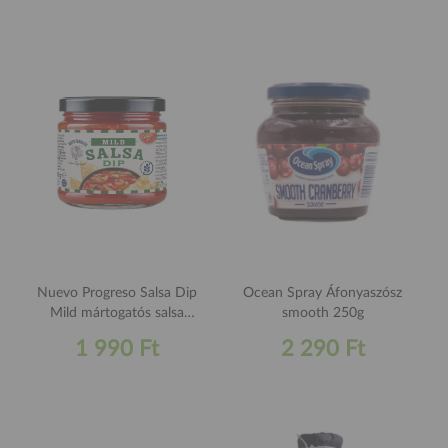
Nuevo Progreso Salsa Dip
Ocean Spray Áfonyaszósz
Mild mártogatós salsa
smooth 250g
zöldségdarabokkal 300g
1 990 Ft
2 290 Ft