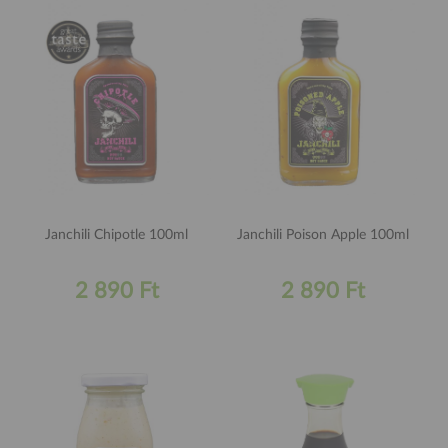
Janchili Chipotle 100ml
Janchili Poison Apple 100ml
2 890 Ft
2 890 Ft