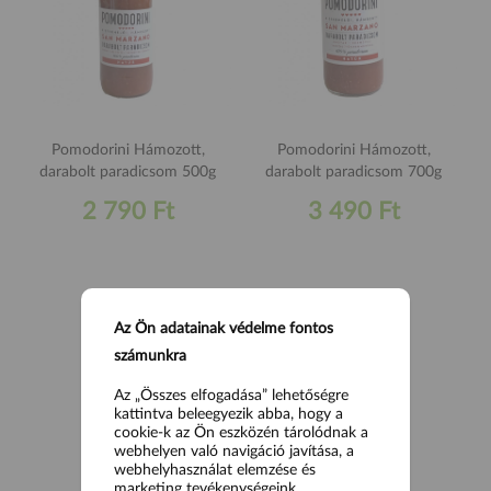
Pomodorini Hámozott,
Pomodorini Hámozott,
darabolt paradicsom 500g
darabolt paradicsom 700g
2 790 Ft
3 490 Ft
Az Ön adatainak védelme fontos
számunkra
Az „Összes elfogadása” lehetőségre
kattintva beleegyezik abba, hogy a
cookie-k az Ön eszközén tárolódnak a
webhelyen való navigáció javítása, a
webhelyhasználat elemzése és
marketing tevékenységeink