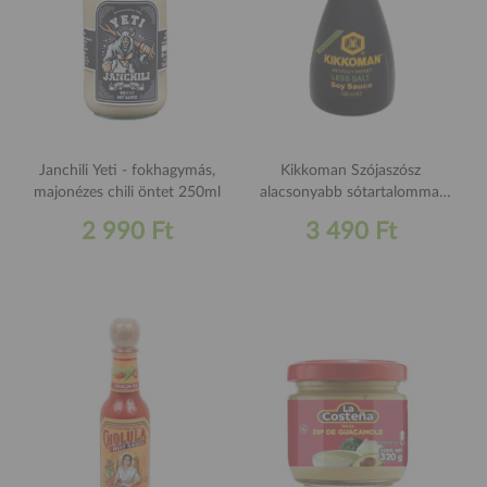
Janchili Yeti - fokhagymás,
Kikkoman Szójaszósz
majonézes chili öntet 250ml
alacsonyabb sótartalommal
150ml
2 990 Ft
3 490 Ft