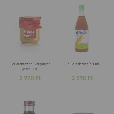
Siciliatentazioni Vargányás
Squid halszósz 720ml
pesto 90g
2 990 Ft
2 590 Ft