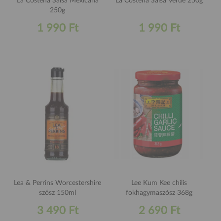
La Costeña Salsa Mexicana
La Costeña Salsa Verde 250g
250g
1 990 Ft
1 990 Ft
Lea & Perrins Worcestershire
Lee Kum Kee chilis
szósz 150ml
fokhagymaszósz 368g
3 490 Ft
2 690 Ft