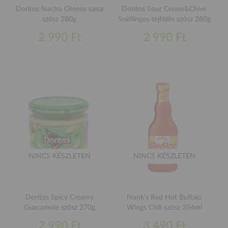
Doritos Nacho Cheese salsa
Doritos Sour Cream&Chive
szósz 280g
Snidlinges-tejfölös szósz 280g
2 990 Ft
2 990 Ft
NINCS KÉSZLETEN
NINCS KÉSZLETEN
Doritos Spicy Creamy
Frank's Red Hot Buffalo
Guacamole szósz 270g
Wings Chili szósz 354ml
2 990 Ft
3 490 Ft