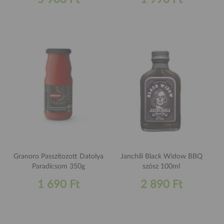
Granoro Passzítozott Datolya
Janchili Black Widow BBQ
Paradicsom 350g
szósz 100ml
1 690 Ft
2 890 Ft