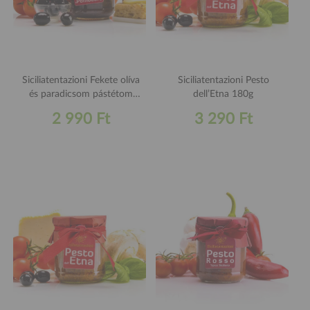
Siciliatentazioni Fekete olíva
Siciliatentazioni Pesto
és paradicsom pástétom
dell’Etna 180g
180g
2 990 Ft
3 290 Ft