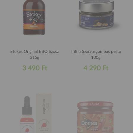
Stokes Original BBQ Szósz
Triffla Szarvasgombás pesto
315g
100g
3 490 Ft
4 290 Ft