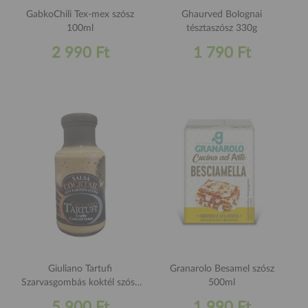
GabkoChili Tex-mex szósz
Ghaurved Bolognai
100ml
tésztaszósz 330g
2 990 Ft
1 790 Ft
Giuliano Tartufi
Granarolo Besamel szósz
Szarvasgombás koktél szósz
500ml
200g
5 900 Ft
1 990 Ft